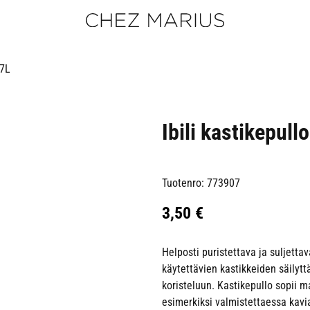
,7L
Ibili kastikepull
Tuotenro: 773907
3,50
€
Helposti puristettava ja suljetta
käytettävien kastikkeiden säilyt
koristeluun. Kastikepullo sopii m
esimerkiksi valmistettaessa kavia