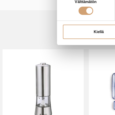
Välttämätön
valinta
Kiellä