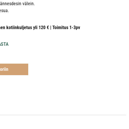
jännesdesin välein.
esua.
nen kotiinkuljetus yli 120 € | Toimitus 1-3pv
ASTA
oriin