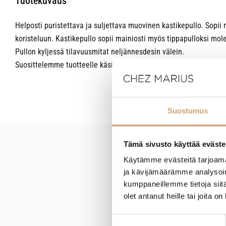
Tuotekuvaus
Helposti puristettava ja suljettava muovinen kastikepullo. Sopii
koristeluun. Kastikepullo sopii mainiosti myös tippapulloksi mole
Pullon kyljessä tilavuusmitat neljännesdesin välein.
Suosittelemme tuotteelle käsinpesua.
Suostumus
Tämä sivusto käyttää eväste
New content loaded
Käytämme evästeitä tarjoama
ja kävijämäärämme analysoim
kumppaneillemme tietoja siitä
olet antanut heille tai joita o
Suostumuksen