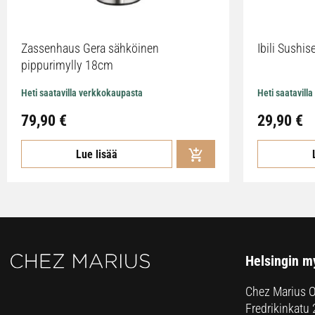
Zassenhaus Gera sähköinen
Ibili Sushise
pippurimylly 18cm
Heti saatavilla verkkokaupasta
Heti saatavill
79,90
€
29,90
€
Lue lisää
Helsingin m
Chez Marius 
Fredrikinkatu 