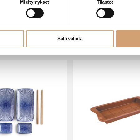
Mieltymykset
Tilastot
Salli valinta
VIIMEISIMMÄT TUOTTEET