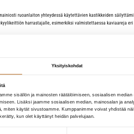
 mainiosti ruoanlaiton yhteydessä käytettävien kastikkeiden säilyttäm
kyylikeittiön harrastajalle, esimerkiksi valmistettaessa kaviaareja eri
Yksityiskohdat
itä
- Tuotteesta ei ole vielä arvosteluja -
mme sisällön ja mainosten räätälöimiseen, sosiaalisen median
iseen. Lisäksi jaamme sosiaalisen median, mainosalan ja analy
, miten käytät sivustoamme. Kumppanimme voivat yhdistää näitä t
n kerätty, kun olet käyttänyt heidän palvelujaan.