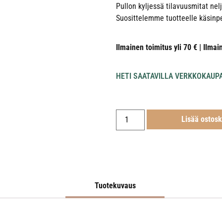
Pullon kyljessä tilavuusmitat nel
Suosittelemme tuotteelle käsinp
Ilmainen toimitus yli 70 € | Ilmai
HETI SAATAVILLA VERKKOKAUP
Lisää ostosk
Tuotekuvaus