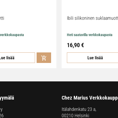
tti
Ibili silikoninen suklaamuot
a verkkokaupasta
Heti saatavilla verkkokaupasta
16,90
€
Lue lisää
Lue lisää
yymälä
Chez Marius Verkkokaupp
Oy
Itälahdenkatu 23 a,
26
00210 Helsinki