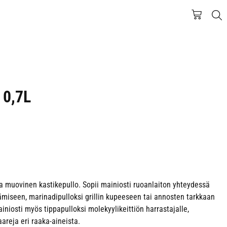
o 0,7L
va muovinen kastikepullo. Sopii mainiosti ruoanlaiton yhteydessä
tämiseen, marinadipulloksi grillin kupeeseen tai annosten tarkkaan
ainiosti myös tippapulloksi molekyylikeittiön harrastajalle,
areja eri raaka-aineista.