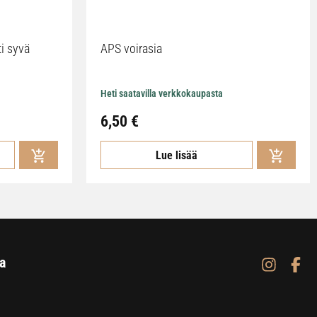
ti syvä
APS voirasia
Heti saatavilla verkkokaupasta
6,50
€
Lue lisää
a