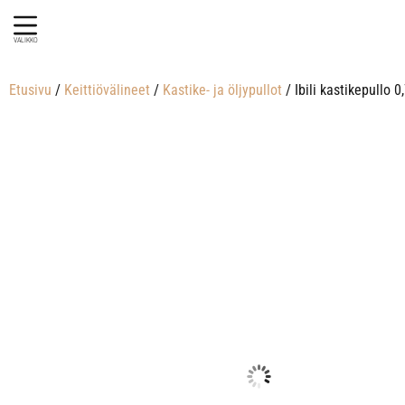
VALIKKO
Etusivu
/
Keittiövälineet
/
Kastike- ja öljypullot
/ Ibili kastikepullo 0