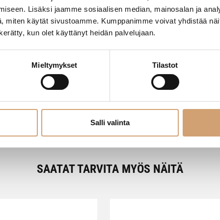
iseen. Lisäksi jaamme sosiaalisen median, mainosalan ja analy
, miten käytät sivustoamme. Kumppanimme voivat yhdistää näitä t
n kerätty, kun olet käyttänyt heidän palvelujaan.
- Tuotteesta ei ole vielä arvosteluja -
Mieltymykset
Tilastot
Salli valinta
SAATAT TARVITA MYÖS NÄITÄ