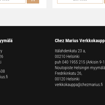
yymälä
Chez Marius Verkkokaupp
Oy
Itälahdenkatu 23 a,
26
00210 Helsinki
i
puh
040 1955 215
(Arkisin 9-1
Noutopiste Helsingin myymälä
638
Fredrikinkatu 26,
us.fi
00120 Helsinki
verkkokauppa@chezmarius.fi