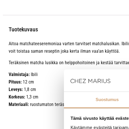
Tuotekuvaus
Aitoa matchateeseremoniaa varten tarvitset matchalusikan. Ibili
voit toistaa saman reseptin joka kerta ilman vaa’an käyttöä.
Teräksinen matcha lusikka on helppohoitoinen ja kestää tarvit
Valmistaja:
Ibili
Pituus:
12 cm
Leveys:
1,8 cm
Korkeus:
1,3 cm
Suostumus
Materiaali:
ruostumaton teräs
Tämä sivusto käyttää eväste
Käytämme evästeitä tarjoama