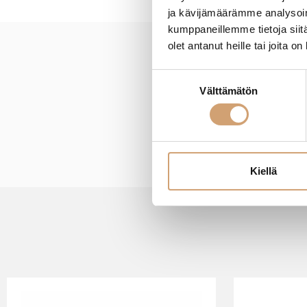
ja kävijämäärämme analysoim
kumppaneillemme tietoja siitä
olet antanut heille tai joita o
New content loaded
Suostumuksen
Välttämätön
valinta
Kiellä