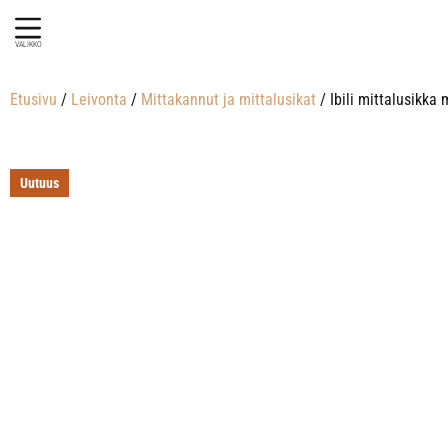
VALIKKO
Etusivu
/
Leivonta
/
Mittakannut ja mittalusikat
/ Ibili mittalusikka
Uutuus