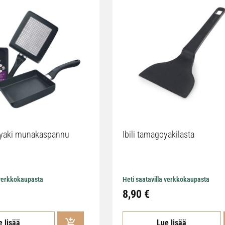
oyaki munakaspannu
Ibili tamagoyakilasta
 verkkokaupasta
Heti saatavilla verkkokaupasta
8,90 €
e lisää
Lue lisää