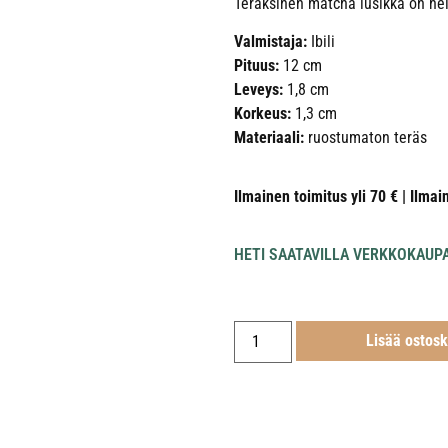
Teräksinen matcha lusikka on he
Valmistaja:
Ibili
Pituus:
12 cm
Leveys:
1,8 cm
Korkeus:
1,3 cm
Materiaali:
ruostumaton teräs
Ilmainen toimitus yli 70 € | Ilmai
HETI SAATAVILLA VERKKOKAUP
Lisää ostosk