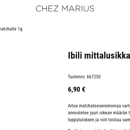
 matchalle 1g
Ibili mittalusikk
Tuotenro: 667250
6,90
€
Aitoa matchateeseremoniaa varten
annostelee juuri oikean määrän t
lopputuloksen ja voit toistaa sam