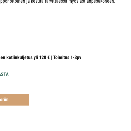
lppohoitoinen ja kestää tarvittaessa myös astianpesukoneen.
nen kotiinkuljetus yli 120 € | Toimitus 1-3pv
ASTA
oriin