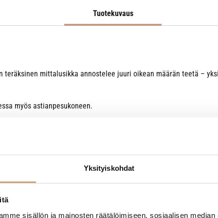
Tuotekuvaus
n teräksinen mittalusikka annostelee juuri oikean määrän teetä – yks
taessa myös astianpesukoneen.
Yksityiskohdat
itä
mme sisällön ja mainosten räätälöimiseen, sosiaalisen median