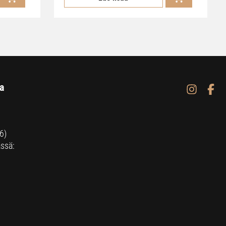
a
6)
ssä: