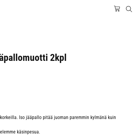
ääpallomuotti 2kpl
a korkeilla. Iso jääpallo pitää juoman paremmin kylmänä kuin
ttelemme käsinpesua.