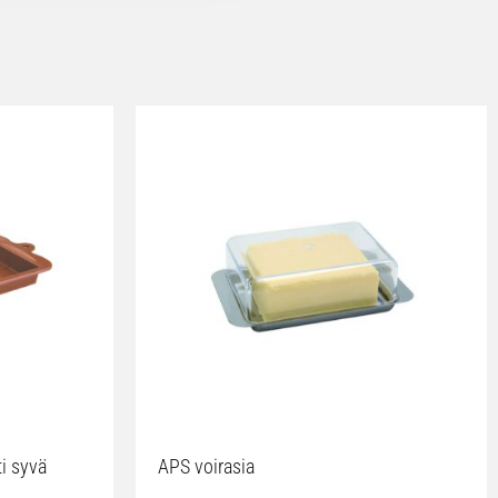
ti syvä
APS voirasia