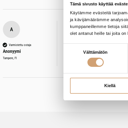
Tämä sivusto käyttää eväste
Käytämme evästeitä tarjoama
ja kävijämäärämme analysoim
kumppaneillemme tietoja siitä
A
olet antanut heille tai joita o
Ibili muovinen jääpallomuotti 2kp
Toimii! Vielä ku olisi merkki joka näytt
Varmistettu ostaja
Suostumuksen
Anonyymi
Välttämätön
valinta
Oliko tämä arvostelu hyödyllinen?
Kyllä
Il
Tampere, FI
Kiellä