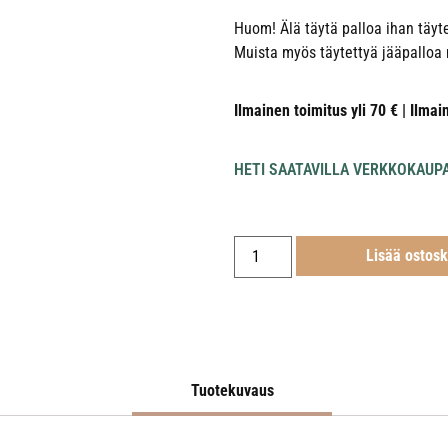
Huom! Älä täytä palloa ihan täyt
Muista myös täytettyä jääpalloa 
Ilmainen toimitus yli 70 € | Ilmai
HETI SAATAVILLA VERKKOKAUP
Lisää ostosk
Tuotekuvaus