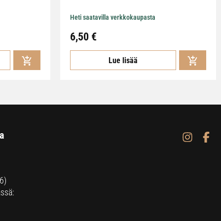
Heti saatavilla verkkokaupasta
6,50
€
Lue lisää
a
6)
ssä: