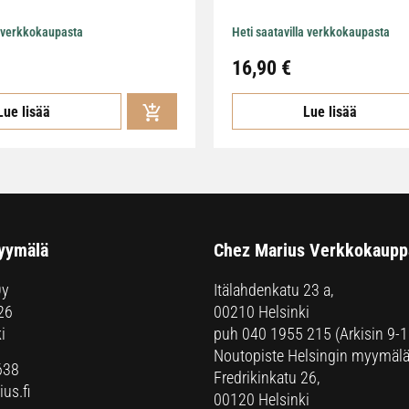
a verkkokaupasta
Heti saatavilla verkkokaupasta
16,90
€
Lue lisää
Lue lisää
yymälä
Chez Marius Verkkokaupp
Oy
Itälahdenkatu 23 a,
26
00210 Helsinki
i
puh
040 1955 215
(Arkisin 9-1
Noutopiste Helsingin myymälä
638
Fredrikinkatu 26,
us.fi
00120 Helsinki