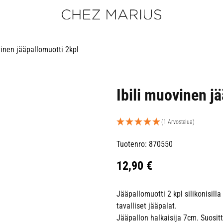
vinen jääpallomuotti 2kpl
Ibili muovinen j
(1 Arvostelua)
Tuotenro: 870550
12,90
€
Jääpallomuotti 2 kpl silikonisill
tavalliset jääpalat.
Jääpallon halkaisija 7cm. Suosi