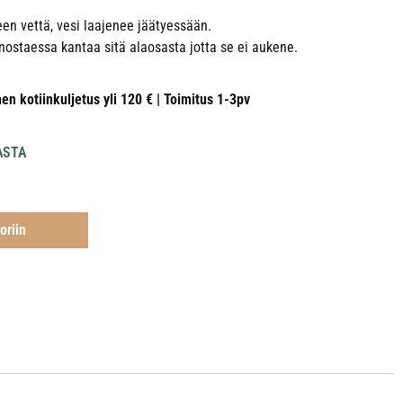
een vettä, vesi laajenee jäätyessään.
nostaessa kantaa sitä alaosasta jotta se ei aukene.
nen kotiinkuljetus yli 120 € | Toimitus 1-3pv
ASTA
oriin