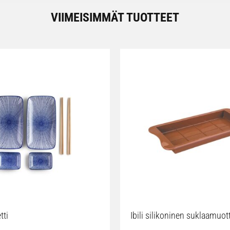
VIIMEISIMMÄT TUOTTEET
tti
Ibili silikoninen suklaamuot