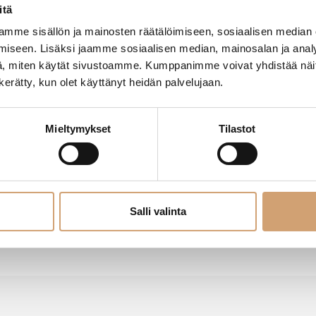
itä
mme sisällön ja mainosten räätälöimiseen, sosiaalisen median
iseen. Lisäksi jaamme sosiaalisen median, mainosalan ja analy
, miten käytät sivustoamme. Kumppanimme voivat yhdistää näitä t
n kerätty, kun olet käyttänyt heidän palvelujaan.
l
ää mihin asti sitä vettä tulee täyttää
Mieltymykset
Tilastot
moita
Jaa
Salli valinta