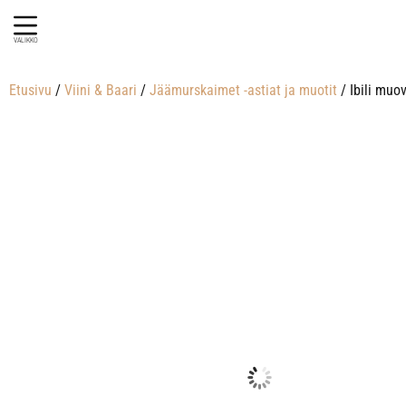
VALIKKO
Etusivu
/
Viini & Baari
/
Jäämurskaimet -astiat ja muotit
/ Ibili muo