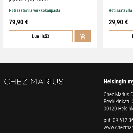
Heti saatavilla verkkokaupasta
Heti saatavill
79,90
€
29,90
€
Lue lisää
Helsingin m
Chez Marius 
Fredrikinkatu 
00120 Helsink
puh 09 612 3
www.chezmari