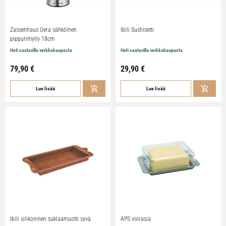
Zassenhaus Gera sähköinen
Ibili Sushisetti
pippurimylly 18cm
Heti saatavilla verkkokaupasta
Heti saatavilla verkkokaupasta
79,90
€
29,90
€
Lue lisää
Lue lisää
Ibili silikoninen suklaamuotti syvä
APS voirasia