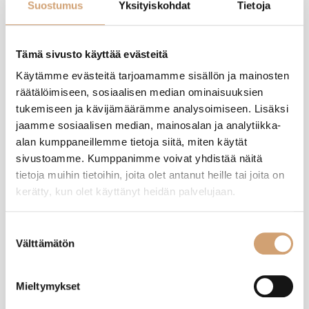
Suostumus
Yksityiskohdat
Tietoja
Tuotearvostelut
Tämä sivusto käyttää evästeitä
Käytämme evästeitä tarjoamamme sisällön ja mainosten
räätälöimiseen, sosiaalisen median ominaisuuksien
A
tukemiseen ja kävijämäärämme analysoimiseen. Lisäksi
jaamme sosiaalisen median, mainosalan ja analytiikka-
alan kumppaneillemme tietoja siitä, miten käytät
Varmistettu ostaja
sivustoamme. Kumppanimme voivat yhdistää näitä
Anonyymi
tietoja muihin tietoihin, joita olet antanut heille tai joita on
Helsinki, FI
kerätty, kun olet käyttänyt heidän palvelujaan.
Ibili pinnoitettu leipävuoka 14 x 6,5cm 0,4L
Suostumuksen
Välttämätön
Arvostelija ei jättänyt kommenttia
valinta
Oliko tämä arvostelu hyödyllinen?
Kyllä
Ilmoita
Jaa
vuosi sitten
Mieltymykset