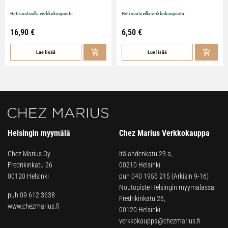
Heti saatavilla verkkokaupasta
Heti saatavilla verkkokaupasta
16,90
€
6,50
€
Lue lisää
Lue lisää
Helsingin myymälä
Chez Marius Verkkokauppa
Chez Marius Oy
Itälahdenkatu 23 a,
Fredrikinkatu 26
00210 Helsinki
00120 Helsinki
puh
040 1955 215
(Arkisin 9-16)
Noutopiste Helsingin myymälässä:
puh 09 612 3638
Fredrikinkatu 26,
www.chezmarius.fi
00120 Helsinki
verkkokauppa@chezmarius.fi