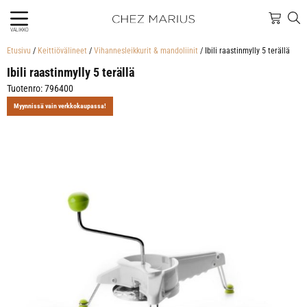
VALIKKO
Etusivu
/
Keittiövälineet
/
Vihannesleikkurit & mandoliinit
/ Ibili raastinmylly 5 terällä
Ibili raastinmylly 5 terällä
Tuotenro: 796400
Myynnissä vain verkkokaupassa!