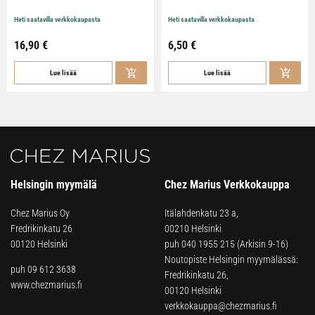
Heti saatavilla verkkokaupasta
Heti saatavilla verkkokaupasta
16,90
€
6,50
€
Lue lisää
Lue lisää
Helsingin myymälä
Chez Marius Verkkokauppa
Chez Marius Oy
Itälahdenkatu 23 a,
Fredrikinkatu 26
00210 Helsinki
00120 Helsinki
puh
040 1955 215
(Arkisin 9-16)
Noutopiste Helsingin myymälässä:
puh 09 612 3638
Fredrikinkatu 26,
www.chezmarius.fi
00120 Helsinki
verkkokauppa@chezmarius.fi