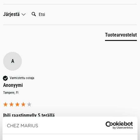
Etsi:
Järjestä
Tuotearvostelut
A
Varmistettu ostaja
Anonyymi
Tampere, FI
Ibili raastinmylly 5 terällä
Olen käyttänyt kahta peräkkäistä, hyvin ulkonäöllisesti samannäköistä 
myllyä vuosikymmeniä ja ne ovat olleet keittiöni yksi perusta. Tämän 
raastinosat eivät kuitenkaan vastanneet ollenkaan entisten laatua. Mutta 