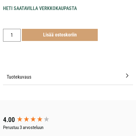
HETI SAATAVILLA VERKKOKAUPASTA
Lisää ostoskoriin
Tuotekuvaus
New content loaded
4.00
Perustuu 3 arvosteluun