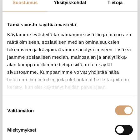
Suostumus
Yksityiskohdat
Tietoja
oNNEKSI entisenten teriä voi käyttää tässä uudessä.
Oliko tämä arvostelu hyödyllinen?
Kyllä
Ilmoita
Jaa
9 kuukautta sitten
Tämä sivusto käyttää evästeitä
Käytämme evästeitä tarjoamamme sisällön ja mainosten
räätälöimiseen, sosiaalisen median ominaisuuksien
tukemiseen ja kävijämäärämme analysoimiseen. Lisäksi
jaamme sosiaalisen median, mainosalan ja analytiikka-
NG
alan kumppaneillemme tietoja siitä, miten käytät
sivustoamme. Kumppanimme voivat yhdistää näitä
Varmistettu ostaja
tietoja muihin tietoihin, joita olet antanut heille tai joita on
Nitta Gillberg
kerätty, kun olet käyttänyt heidän palvelujaan.
Nöykkiö, FI
Suostumuksen
Välttämätön
valinta
Ibili raastinmylly 5 terällä
Arvostelija ei jättänyt kommenttia
Mieltymykset
Oliko tämä arvostelu hyödyllinen?
Kyllä
Ilmoita
Jaa
10 kuukautta sitten