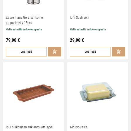
Zassenhaus Gera sähköinen
Ibili Sushisetti
pippurimylly 18cm
Heti saatavilla verkkokaupasta
Heti saatavilla verkkokaupasta
79,90
€
29,90
€
Lue lisää
Lue lisää
Ibili silikoninen suklaamuotti syvä
APS voirasia