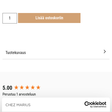
Lisää ostoskoriin
Tuotekuvaus
New content loaded
5.00
Perustuu 1 arvosteluun