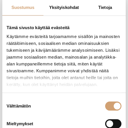
Tuotearvostelut
Suostumus
Yksityiskohdat
Tietoja
PM
Tämä sivusto käyttää evästeitä
Käytämme evästeitä tarjoamamme sisällön ja mainosten
Varmistettu ostaja
räätälöimiseen, sosiaalisen median ominaisuuksien
Pekka Mäkelä
tukemiseen ja kävijämäärämme analysoimiseen. Lisäksi
Helsinki, FI
jaamme sosiaalisen median, mainosalan ja analytiikka-
alan kumppaneillemme tietoja siitä, miten käytät
sivustoamme. Kumppanimme voivat yhdistää näitä
Ibili silikoninen suklaalevymuotti
tietoja muihin tietoihin, joita olet antanut heille tai joita on
Olin jo jonkin aikaa etsinyt juuri tällaista muottia. Tällä on mukava 
kerätty, kun olet käyttänyt heidän palvelujaan.
yhdistellä esim. useampia erilaisia kaupan suklaalevyjä. Voin sulattaa 
esim. valkoista, maito- ja tummaa suklaata ja luon niistä oman, raidallisen 
suklaalevyn. Jokainen pala on hieman oman makuisensa. Ja tällä saa 
Suostumuksen
helposti tehtyä vaikka hieman ohuempiakin levyjä. Palat irtoavat hyvin. 
Välttämätön
valinta
Juuri sellainen kuin toivoinkin!
Mieltymykset
Oliko tämä arvostelu hyödyllinen?
Kyllä
Ilmoita
Jaa
11 kuukautta sitten