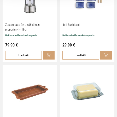
Zassenhaus Gera sähköinen
Ibili Sushisetti
pippurimylly 18cm
Heti saatavilla verkkokaupasta
Heti saatavilla verkkokaupasta
79,90
€
29,90
€
Lue lisää
Lue lisää