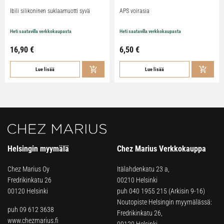
Ibili silikoninen suklaamuotti syvä
APS voirasia
Heti saatavilla verkkokaupasta
Heti saatavilla verkkokaupasta
16,90
€
6,50
€
Lue lisää
Lue lisää
Helsingin myymälä
Chez Marius Verkkokauppa
Chez Marius Oy
Itälahdenkatu 23 a,
Fredrikinkatu 26
00210 Helsinki
00120 Helsinki
puh
040 1955 215
(Arkisin 9-16)
Noutopiste Helsingin myymälässä:
puh 09 612 3638
Fredrikinkatu 26,
www.chezmarius.fi