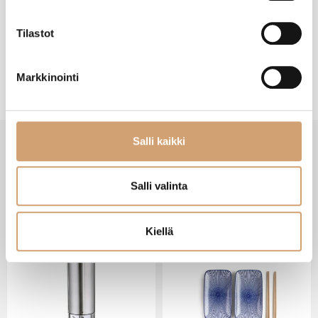
Tilastot
Markkinointi
Salli kaikki
VIIMEISIMMÄT TUOTTEET
Salli valinta
Kiellä