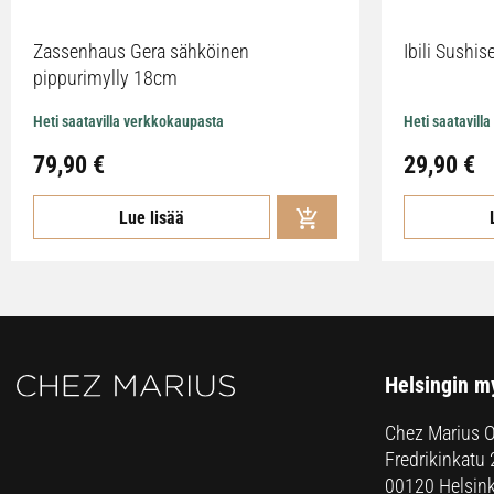
Zassenhaus Gera sähköinen
Ibili Sushise
pippurimylly 18cm
Heti saatavilla verkkokaupasta
Heti saatavill
79,90
€
29,90
€
Lue lisää
Helsingin m
Chez Marius 
Fredrikinkatu 
00120 Helsink