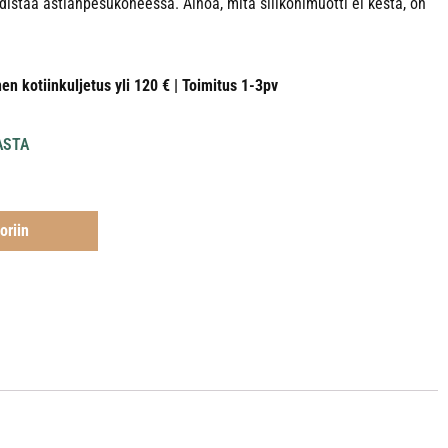
distaa astianpesukoneessa. Ainoa, mitä silikonimuotti ei kestä, on
nen kotiinkuljetus yli 120 € | Toimitus 1-3pv
ASTA
oriin