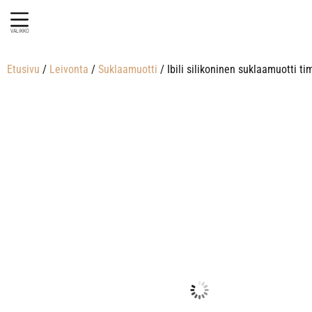
VALIKKO
Etusivu
/
Leivonta
/
Suklaamuotti
/ Ibili silikoninen suklaamuotti ti