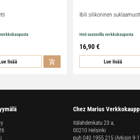
tti
Ibili silikoninen suklaamuot
a verkkokaupasta
Heti saatavilla verkkokaupasta
16,90
€
Lue lisää
Lue lisää
yymälä
Chez Marius Verkkokaupp
Oy
Itälahdenkatu 23 a,
26
00210 Helsinki
i
puh
040 1955 215
(Arkisin 9-1