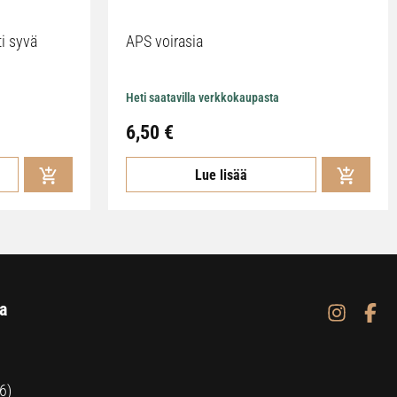
ti syvä
APS voirasia
Heti saatavilla verkkokaupasta
6,50
€
Lue lisää
a
6)