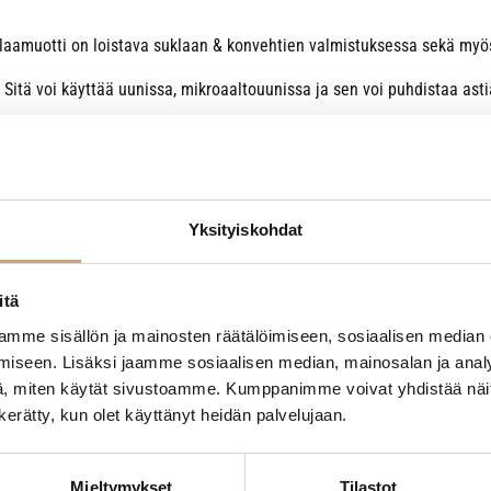
uklaamuotti on loistava suklaan & konvehtien valmistuksessa sekä myös
Sitä voi käyttää uunissa, mikroaaltouunissa ja sen voi puhdistaa asti
Yksityiskohdat
itä
- Tuotteesta ei ole vielä arvosteluja -
mme sisällön ja mainosten räätälöimiseen, sosiaalisen median
iseen. Lisäksi jaamme sosiaalisen median, mainosalan ja analy
, miten käytät sivustoamme. Kumppanimme voivat yhdistää näitä t
n kerätty, kun olet käyttänyt heidän palvelujaan.
Mieltymykset
Tilastot