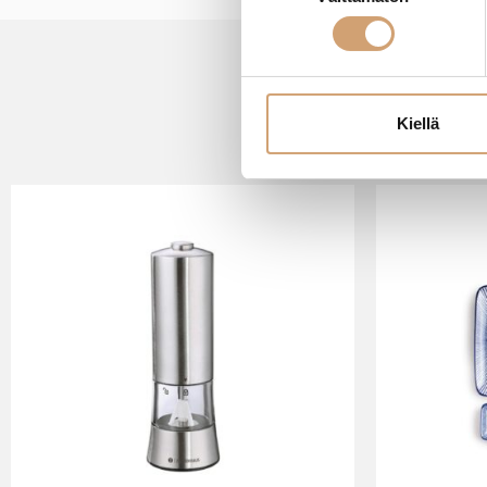
valinta
Kiellä