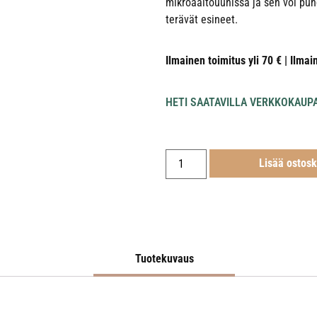
mikroaaltouunissa ja sen voi puh
terävät esineet.
Ilmainen toimitus yli 70 € | Ilmai
HETI SAATAVILLA VERKKOKAUP
Lisää ostosk
Tuotekuvaus