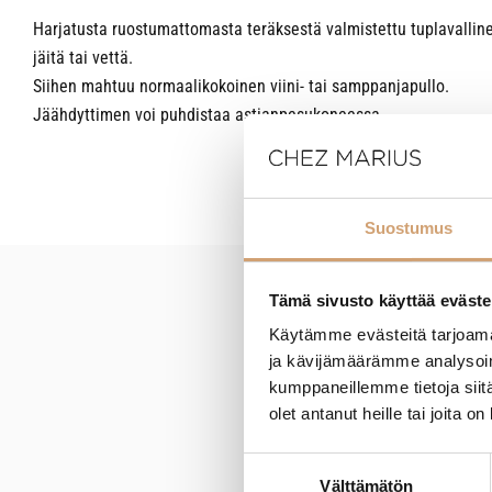
Harjatusta ruostumattomasta teräksestä valmistettu tuplavallinen
jäitä tai vettä.
Siihen mahtuu normaalikokoinen viini- tai samppanjapullo.
Jäähdyttimen voi puhdistaa astianpesukoneessa.
Suostumus
Tämä sivusto käyttää eväste
New content loaded
Käytämme evästeitä tarjoama
ja kävijämäärämme analysoim
kumppaneillemme tietoja siitä
olet antanut heille tai joita o
Suostumuksen
Välttämätön
valinta