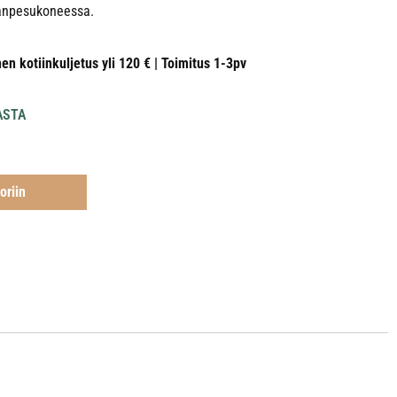
ianpesukoneessa.
nen kotiinkuljetus yli 120 € | Toimitus 1-3pv
ASTA
oriin