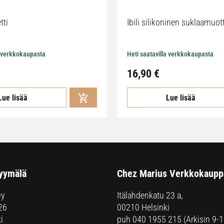
tti
Ibili silikoninen suklaamuot
a verkkokaupasta
Heti saatavilla verkkokaupasta
16,90
€
Lue lisää
Lue lisää
yymälä
Chez Marius Verkkokaupp
Oy
Itälahdenkatu 23 a,
26
00210 Helsinki
i
puh
040 1955 215
(Arkisin 9-1