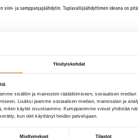
 viini- ja samppanjajäähdytin. Tuplavallijäähdyttimen ideana on pitää
Yksityiskohdat
itä
- Tuotteesta ei ole vielä arvosteluja -
mme sisällön ja mainosten räätälöimiseen, sosiaalisen median
iseen. Lisäksi jaamme sosiaalisen median, mainosalan ja analy
, miten käytät sivustoamme. Kumppanimme voivat yhdistää näitä t
n kerätty, kun olet käyttänyt heidän palvelujaan.
Mieltymykset
Tilastot