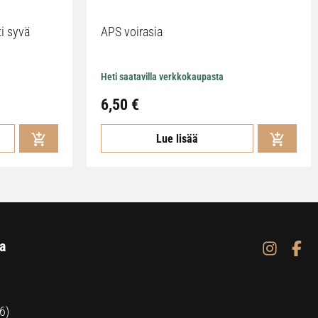
ti syvä
APS voirasia
Heti saatavilla verkkokaupasta
6,50
€
Lue lisää
a
6)