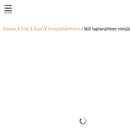
VALIKKO
Etusivu
/
Viini & Baari
/
Viinijäähdyttimet
/ Ibili tuplavallinen viinij