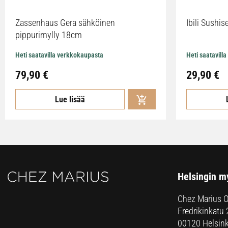
Zassenhaus Gera sähköinen
Ibili Sushise
pippurimylly 18cm
Heti saatavilla verkkokaupasta
Heti saatavill
79,90
€
29,90
€
Lue lisää
Helsingin m
Chez Marius 
Fredrikinkatu 
00120 Helsink