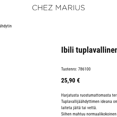
äähdytin
Ibili tuplavalline
Tuotenro: 786100
25,90
€
Harjatusta ruostumattomasta terä
Tuplavallijäähdyttimen ideana on
laiteta jäitä tai vettä.
Siihen mahtuu normaalikokoinen v