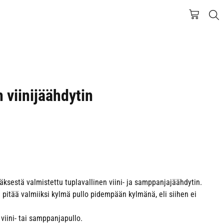
n viinijäähdytin
ksestä valmistettu tuplavallinen viini- ja samppanjajäähdytin.
 pitää valmiiksi kylmä pullo pidempään kylmänä, eli siihen ei
iini- tai samppanjapullo.