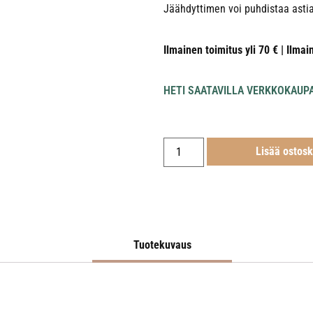
Jäähdyttimen voi puhdistaa ast
Ilmainen toimitus yli 70 € | Ilmai
HETI SAATAVILLA VERKKOKAUP
Lisää ostosk
Tuotekuvaus