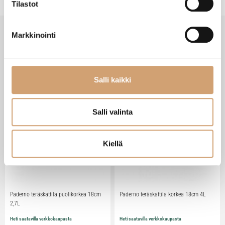
Tilastot
Markkinointi
SAATAT TARVITA MYÖS NÄITÄ
Salli kaikki
Salli valinta
Kiellä
Paderno teräskattila puolikorkea 18cm
Paderno teräskattila korkea 18cm 4L
2,7L
Heti saatavilla verkkokaupasta
Heti saatavilla verkkokaupasta