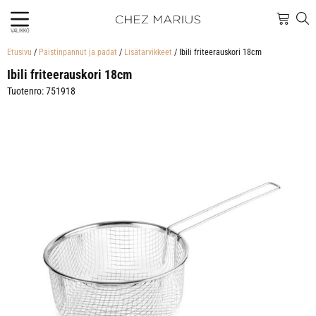
VALIKKO
Etusivu
/
Paistinpannut ja padat
/
Lisätarvikkeet
/ Ibili friteerauskori 18cm
Ibili friteerauskori 18cm
Tuotenro: 751918