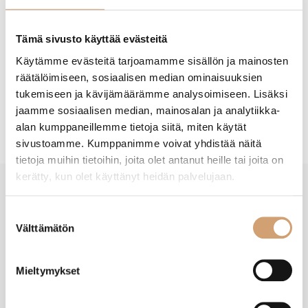
Lisää ostoskoriin
Tämä sivusto käyttää evästeitä
Käytämme evästeitä tarjoamamme sisällön ja mainosten
räätälöimiseen, sosiaalisen median ominaisuuksien
tukemiseen ja kävijämäärämme analysoimiseen. Lisäksi
jaamme sosiaalisen median, mainosalan ja analytiikka-
Tuotekuvaus
alan kumppaneillemme tietoja siitä, miten käytät
sivustoamme. Kumppanimme voivat yhdistää näitä
tietoja muihin tietoihin, joita olet antanut heille tai joita on
kerätty, kun olet käyttänyt heidän palvelujaan.
New content loaded
- Tuotteesta ei ole vielä arvosteluja -
Suostumuksen
Välttämätön
valinta
Mieltymykset