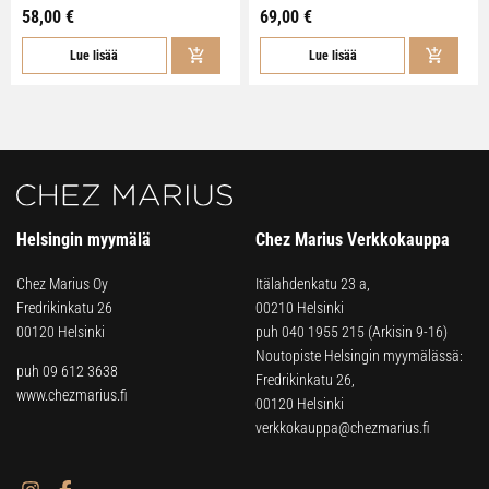
58,00 €
69,00 €
Lue lisää
Lue lisää
Helsingin myymälä
Chez Marius Verkkokauppa
Chez Marius Oy
Itälahdenkatu 23 a,
Fredrikinkatu 26
00210 Helsinki
00120 Helsinki
puh
040 1955 215
(Arkisin 9-16)
Noutopiste Helsingin myymälässä:
puh 09 612 3638
Fredrikinkatu 26,
www.chezmarius.fi
00120 Helsinki
verkkokauppa@chezmarius.fi