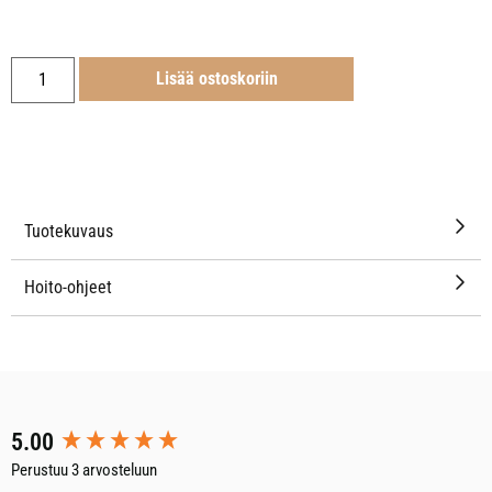
Lisää ostoskoriin
Tuotekuvaus
Hoito-ohjeet
New content loaded
5.00
Perustuu 3 arvosteluun