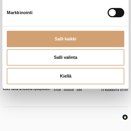
Markkinointi
A
Varmistettu ostaja
Salli kaikki
Anonyymi
Helsinki, FI
Salli valinta
ILSA fonduepoltin
Kiellä
Arvostelija ei jättänyt kommenttia
Oliko tämä arvostelu hyödyllinen?
Kyllä
Ilmoita
Jaa
10 kuukautta sitten