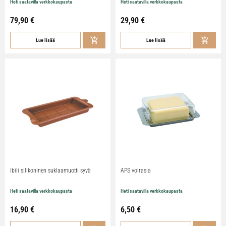
Heti saatavilla verkkokaupasta
Heti saatavilla verkkokaupasta
79,90
€
29,90
€
Lue lisää
Lue lisää
Ibili silikoninen suklaamuotti syvä
APS voirasia
Heti saatavilla verkkokaupasta
Heti saatavilla verkkokaupasta
16,90
€
6,50
€