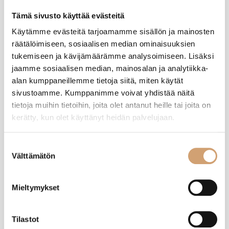
Oliko tämä arvostelu hyödyllinen?
Kyllä
Ilmoita
Jaa
kuukausi sitten
Tämä sivusto käyttää evästeitä
Käytämme evästeitä tarjoamamme sisällön ja mainosten
räätälöimiseen, sosiaalisen median ominaisuuksien
tukemiseen ja kävijämäärämme analysoimiseen. Lisäksi
MS
jaamme sosiaalisen median, mainosalan ja analytiikka-
alan kumppaneillemme tietoja siitä, miten käytät
sivustoamme. Kumppanimme voivat yhdistää näitä
Varmistettu ostaja
tietoja muihin tietoihin, joita olet antanut heille tai joita on
Marja-Liisa Schiess
kerätty, kun olet käyttänyt heidän palvelujaan.
Helsinki, FI
Suostumuksen
ILSA fonduepoltin
Välttämätön
valinta
Arvostelija ei jättänyt kommenttia
Mieltymykset
Oliko tämä arvostelu hyödyllinen?
Kyllä
Ilmoita
Jaa
9 kuukautta sitten
Tilastot