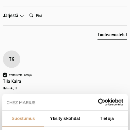
Etsi:
Järjestä
Tuotearvostelut
TK
Varmistettu ostaja
Tiia Kaira
Helsinki, FI
ILSA fonduepoltin
Arvostelija ei jättänyt kommenttia
Suostumus
Yksityiskohdat
Tietoja