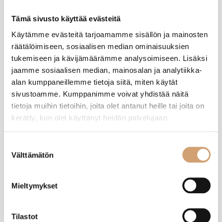
Tämä sivusto käyttää evästeitä
Käytämme evästeitä tarjoamamme sisällön ja mainosten
räätälöimiseen, sosiaalisen median ominaisuuksien
tukemiseen ja kävijämäärämme analysoimiseen. Lisäksi
II
jaamme sosiaalisen median, mainosalan ja analytiikka-
alan kumppaneillemme tietoja siitä, miten käytät
Varmistettu ostaja
sivustoamme. Kumppanimme voivat yhdistää näitä
Ilpo Ilves
tietoja muihin tietoihin, joita olet antanut heille tai joita on
Helsinki, FI
kerätty, kun olet käyttänyt heidän palvelujaan.
Suostumuksen
ILSA induktiovälilevy irtokahvalla 12cm
Välttämätön
valinta
Mutteripannulle tulikin käyttöä induktiolieden kanssa. Namskis!
Oliko tämä arvostelu hyödyllinen?
Kyllä
Ilmoita
Jaa
Mieltymykset
9 kuukautta sitten
Tilastot