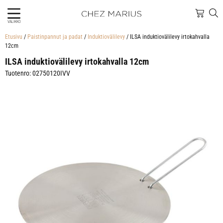
VALIKKO
Etusivu
/
Paistinpannut ja padat
/
Induktiovälilevy
/ ILSA induktiovälilevy irtokahvalla
12cm
ILSA induktiovälilevy irtokahvalla 12cm
Tuotenro: 02750120IVV