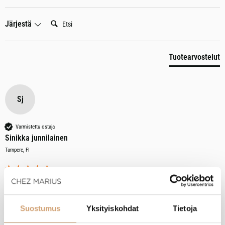
Etsi:
Järjestä
Tuotearvostelut
Sj
Varmistettu ostaja
Sinikka junnilainen
Tampere, FI
ILSA induktiovälilevy irtokahvalla 12cm
Toimii hyvin ja taas voi pyöräyttää kaffet pienellä teräspannulla! 
Suostumus
Yksityiskohdat
Tietoja
Oliko tämä arvostelu hyödyllinen?
Kyllä
Ilmoita
Jaa
5 kuukautta sitten