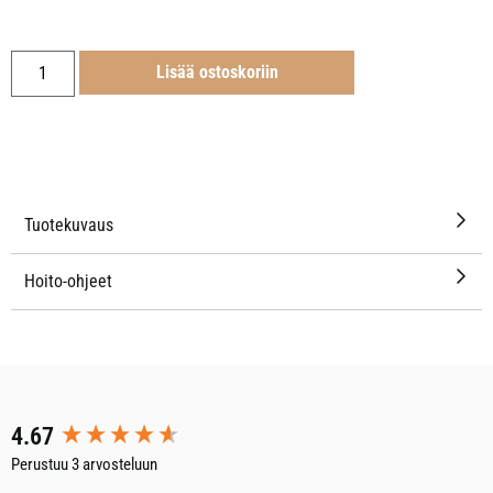
Lisää ostoskoriin
Tuotekuvaus
Hoito-ohjeet
New content loaded
4.67
Perustuu 3 arvosteluun