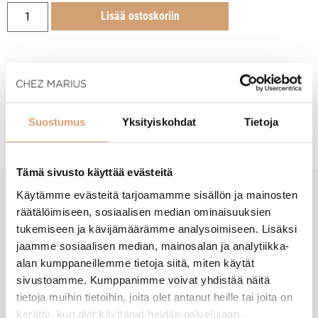
Lisää ostoskoriin
Tuotekuvaus
Suostumus
Yksityiskohdat
Tietoja
Tämä sivusto käyttää evästeitä
Käytämme evästeitä tarjoamamme sisällön ja mainosten
New content loaded
räätälöimiseen, sosiaalisen median ominaisuuksien
- Tuotteesta ei ole vielä arvosteluja -
tukemiseen ja kävijämäärämme analysoimiseen. Lisäksi
jaamme sosiaalisen median, mainosalan ja analytiikka-
alan kumppaneillemme tietoja siitä, miten käytät
sivustoamme. Kumppanimme voivat yhdistää näitä
tietoja muihin tietoihin, joita olet antanut heille tai joita on
kerätty, kun olet käyttänyt heidän palvelujaan.