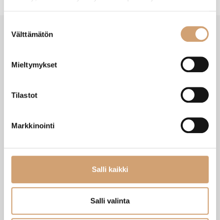
Suostumuksen
Välttämätön
valinta
SAATAT TARVITA MYÖS NÄITÄ
Mieltymykset
Tilastot
Markkinointi
Salli kaikki
Grunwerg kastikekauha
Grunwerg teräksinen pastakauha
Salli valinta
Heti saatavilla verkkokaupasta
Heti saatavilla verkkokaupasta