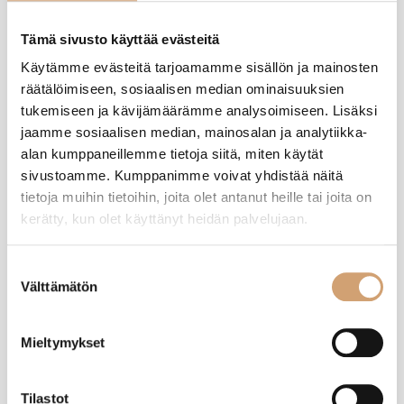
Tuotearvostelut
Tämä sivusto käyttää evästeitä
Käytämme evästeitä tarjoamamme sisällön ja mainosten
LH
räätälöimiseen, sosiaalisen median ominaisuuksien
tukemiseen ja kävijämäärämme analysoimiseen. Lisäksi
Varmistettu ostaja
jaamme sosiaalisen median, mainosalan ja analytiikka-
Leena Henriksson
alan kumppaneillemme tietoja siitä, miten käytät
Rauma, FI
sivustoamme. Kumppanimme voivat yhdistää näitä
tietoja muihin tietoihin, joita olet antanut heille tai joita on
kerätty, kun olet käyttänyt heidän palvelujaan.
Tuote
Arvostelija ei jättänyt kommenttia
Suostumuksen
Välttämätön
valinta
Oliko tämä arvostelu hyödyllinen?
Kyllä
Ilmoita
Jaa
12 kuukautta sitten
Mieltymykset
Tilastot