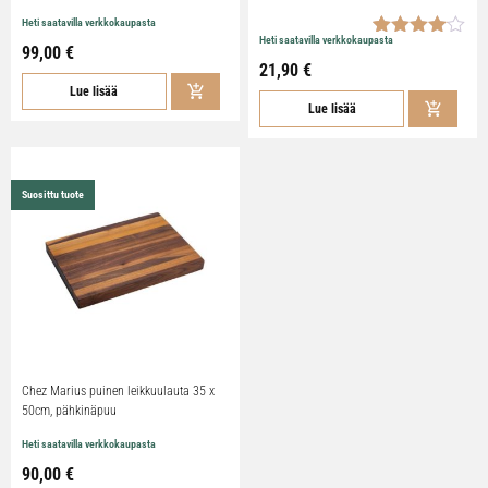
Heti saatavilla verkkokaupasta
Heti saatavilla verkkokaupasta
Arvio
1
99,00 €
4.00
21,90 €
5:stä
Lue lisää
perustuen
Lue lisää
asiakkaan
arvotukseen.
Suosittu tuote
Chez Marius puinen leikkuulauta 35 x
50cm, pähkinäpuu
Heti saatavilla verkkokaupasta
90,00 €