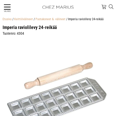
VALIKKO
Etusivu
/
Keittiövälineet
/
Pastakoneet & -välineet
/ Imperia raviolilevy 24-reikää
Imperia raviolilevy 24-reikää
Tuotenro: 4304