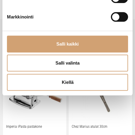
Markkinointi
SAATAT TARVITA MYÖS NÄITÄ
Salli kaikki
Salli valinta
Suosittu tuote
Suosittu tuote
Kiellä
Imperia iPasta pastakone
Chez Marius atulat 30cm