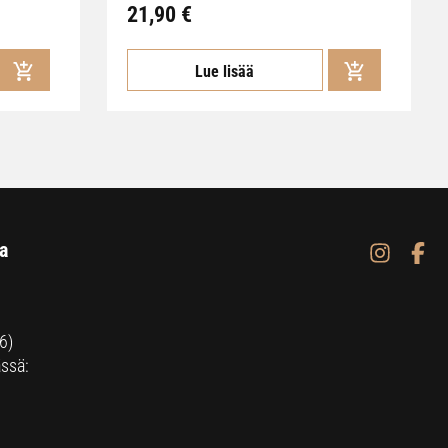
21,90 €
Lue lisää
a
6)
ssä: