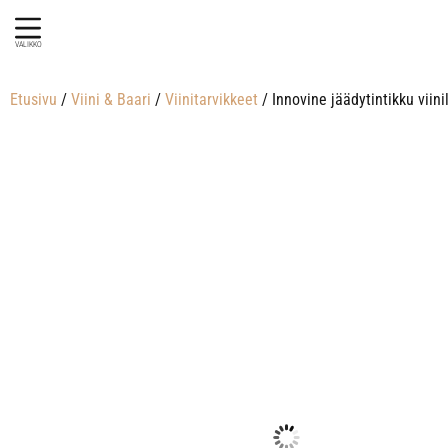
VALIKKO
Etusivu
/
Viini & Baari
/
Viinitarvikkeet
/ Innovine jäädytintikku viin