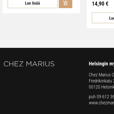
14,90 €
Lue lisää
Lu
Helsingin m
Chez Marius 
Fredrikinkatu 
00120 Helsink
puh 09 612 3
www.chezmari