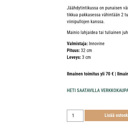
Jäähdytintikussa on punaisen väri
tikkua pakkasessa vähintään 2 t
viinipullojen kanssa.
Mainio lahjaidea tai tuliainen juh
Valmistaja:
Innovine
Pituus:
32 cm
Leveys:
3 cm
Ilmainen toimitus yli 70 € | Ilmai
HETI SAATAVILLA VERKKOKAUP
Lisää ostosk