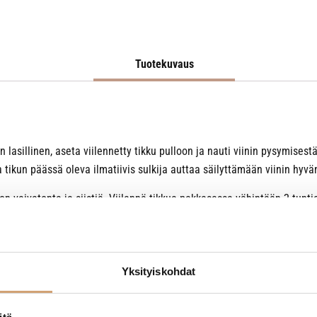
Tuotekuvaus
nen lasillinen, aseta viilennetty tikku pulloon ja nauti viinin pysymise
a tikun päässä oleva ilmatiivis sulkija auttaa säilyttämään viinin hy
on vaivatonta ja siistiä. Viilennä tikkua pakkasessa vähintään 2 tun
 käsin.
Yksityiskohdat