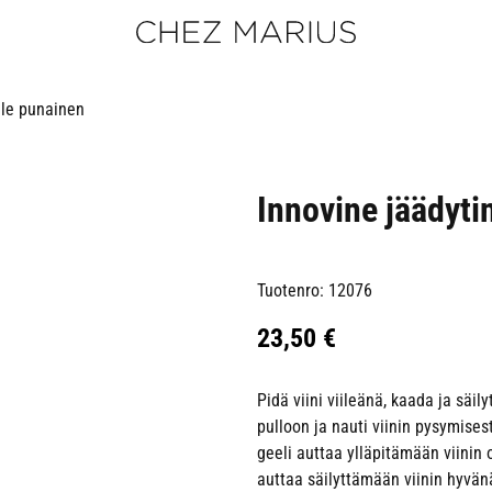
ille punainen
Innovine jäädytin
Tuotenro: 12076
23,50
€
Pidä viini viileänä, kaada ja säily
pulloon ja nauti viinin pysymises
geeli auttaa ylläpitämään viinin 
auttaa säilyttämään viinin hyvä