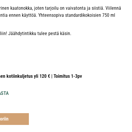
nen kaatonokka, joten tarjoilu on vaivatonta ja siistiä. Viilennä
untia ennen käyttöä. Yhteensopiva standardikokoisien 750 ml
liin! Jäähdytintikku tulee pestä käsin.
nen kotiinkuljetus yli 120 € | Toimitus 1-3pv
ASTA
oriin