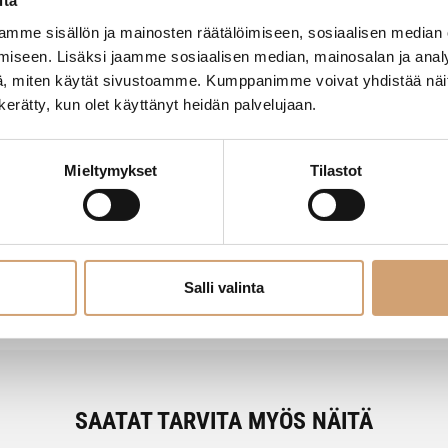
itä
mme sisällön ja mainosten räätälöimiseen, sosiaalisen median
iseen. Lisäksi jaamme sosiaalisen median, mainosalan ja analy
, miten käytät sivustoamme. Kumppanimme voivat yhdistää näitä t
n kerätty, kun olet käyttänyt heidän palvelujaan.
Mieltymykset
Tilastot
- Tuotteesta ei ole vielä arvosteluja -
Salli valinta
SAATAT TARVITA MYÖS NÄITÄ