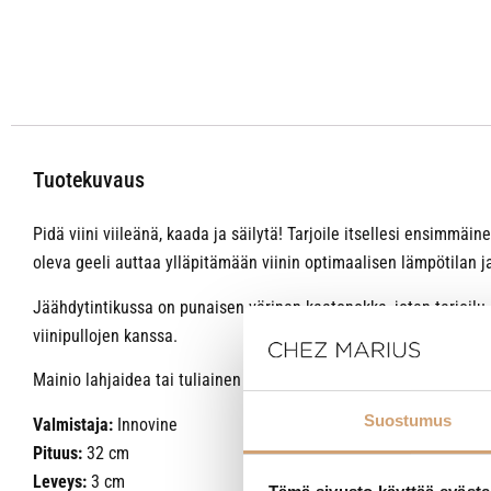
Tuotekuvaus
Pidä viini viileänä, kaada ja säilytä! Tarjoile itsellesi ensimmäi
oleva geeli auttaa ylläpitämään viinin optimaalisen lämpötilan j
Jäähdytintikussa on punaisen värinen kaatonokka, joten tarjoilu 
viinipullojen kanssa.
Mainio lahjaidea tai tuliainen juhliin! Jäähdytintikku tulee pestä
Suostumus
Valmistaja:
Innovine
Pituus:
32 cm
Leveys:
3 cm