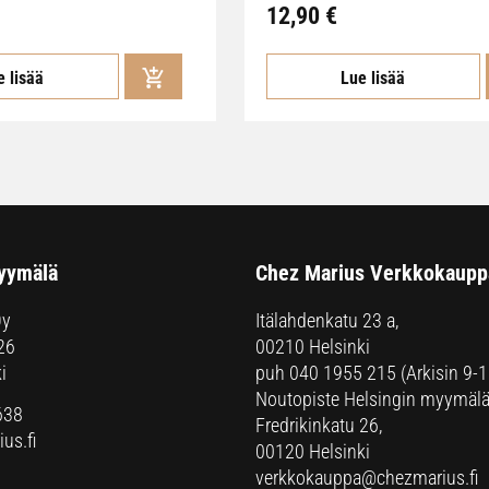
12,90 €
e lisää
Lue lisää
yymälä
Chez Marius Verkkokaupp
Oy
Itälahdenkatu 23 a,
26
00210 Helsinki
i
puh
040 1955 215
(Arkisin 9-1
Noutopiste Helsingin myymälä
638
Fredrikinkatu 26,
us.fi
00120 Helsinki
verkkokauppa@chezmarius.fi