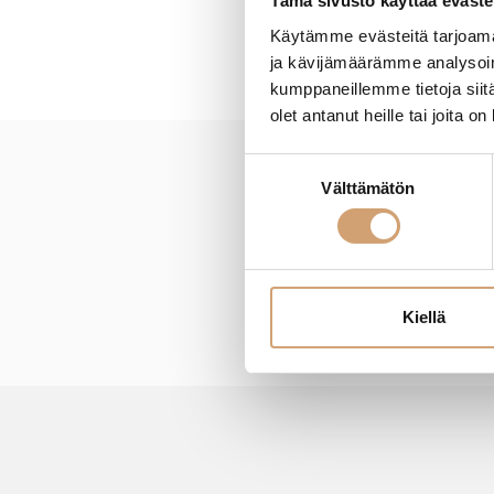
Tämä sivusto käyttää eväste
Käytämme evästeitä tarjoama
ja kävijämäärämme analysoim
kumppaneillemme tietoja siitä
olet antanut heille tai joita o
Suostumuksen
New content loaded
Välttämätön
valinta
Kiellä