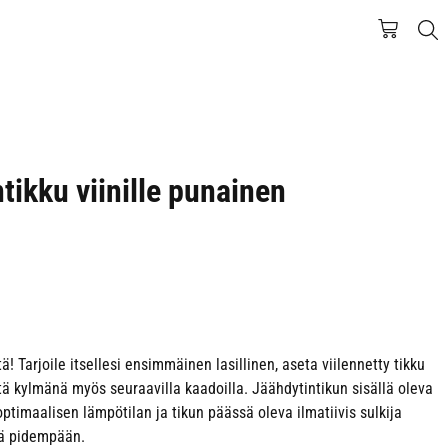
tikku viinille punainen
tä! Tarjoile itsellesi ensimmäinen lasillinen, aseta viilennetty tikku
tä kylmänä myös seuraavilla kaadoilla. Jäähdytintikun sisällä oleva
optimaalisen lämpötilan ja tikun päässä oleva ilmatiivis sulkija
nä pidempään.