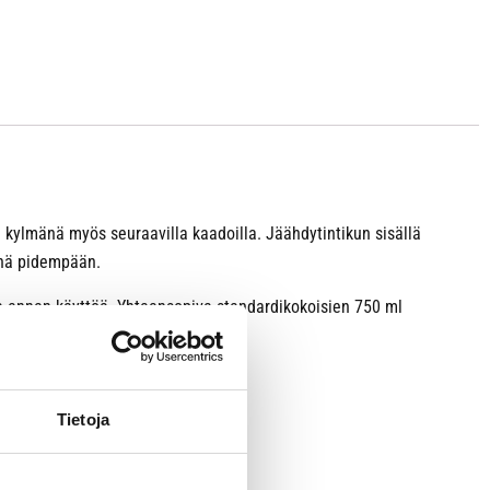
stä kylmänä myös seuraavilla kaadoilla. Jäähdytintikun sisällä
vänä pidempään.
tia ennen käyttöä. Yhteensopiva standardikokoisien 750 ml
Tietoja