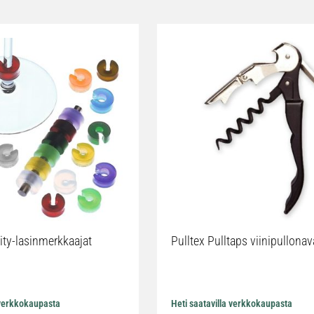
tity-lasinmerkkaajat
Pulltex Pulltaps viinipullonav
 verkkokaupasta
Heti saatavilla verkkokaupasta