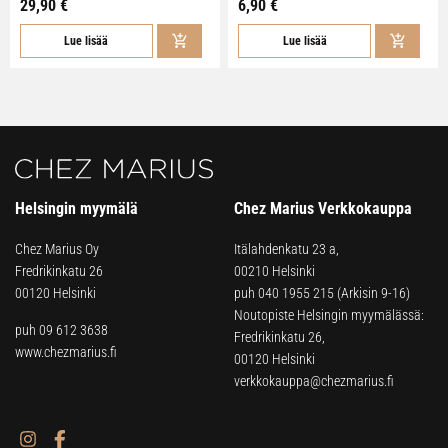
29,90 €
6,90 €
Lue lisää
Lue lisää
Helsingin myymälä
Chez Marius Verkkokauppa
Chez Marius Oy
Itälahdenkatu 23 a,
Fredrikinkatu 26
00210 Helsinki
00120 Helsinki
puh
040 1955 215
(Arkisin 9-16)
Noutopiste Helsingin myymälässä:
puh 09 612 3638
Fredrikinkatu 26,
www.chezmarius.fi
00120 Helsinki
verkkokauppa@chezmarius.fi