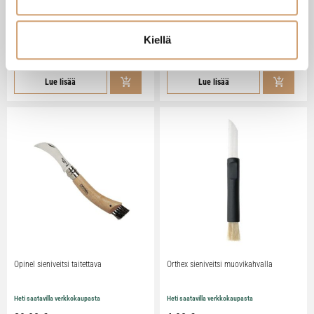
Heirol sieniveitsi taittoterällä
Lacor kasvikuivuri 800w
Kiellä
Heti saatavilla verkkokaupasta
Heti saatavilla verkkokaupasta
13,90 €
239,00 €
Lue lisää
Lue lisää
Opinel sieniveitsi taitettava
Orthex sieniveitsi muovikahvalla
Heti saatavilla verkkokaupasta
Heti saatavilla verkkokaupasta