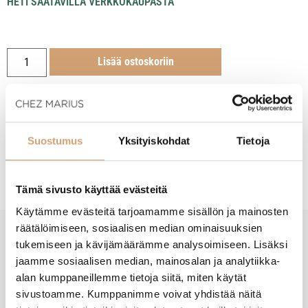
HETI SAATAVILLA VERKKOKAUPASTA
Lisää ostoskoriin
Suostumus
Yksityiskohdat
Tietoja
Tuotekuvaus
Tämä sivusto käyttää evästeitä
Käytämme evästeitä tarjoamamme sisällön ja mainosten
räätälöimiseen, sosiaalisen median ominaisuuksien
tukemiseen ja kävijämäärämme analysoimiseen. Lisäksi
New content loaded
- Tuotteesta ei ole vielä arvosteluja -
jaamme sosiaalisen median, mainosalan ja analytiikka-
alan kumppaneillemme tietoja siitä, miten käytät
sivustoamme. Kumppanimme voivat yhdistää näitä