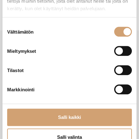
tietoja muihin tietoihin, joita olet antanut heille tai joita on
kerätty, kun olet käyttänyt heidän palvelujaan.
Suostumuksen
Välttämätön
valinta
Mieltymykset
SAATAT TARVITA MYÖS NÄITÄ
Tilastot
Markkinointi
Salli kaikki
Salli valinta