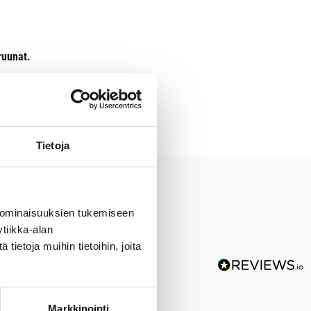
ruunat.
Tietoja
 ominaisuuksien tukemiseen
tiikka-alan
ietoja muihin tietoihin, joita
Markkinointi