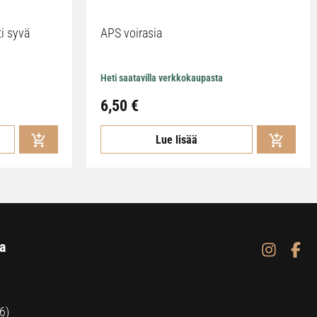
ti syvä
APS voirasia
Heti saatavilla verkkokaupasta
6,50
€
Lue lisää
a
6)