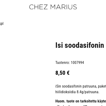
kpl
Isi soodasifonin
Tuotenro: 1007994
8,50
€
iSin soodasifonin patruuna, paket
hiilidioksiidia 8.4g/patruuna.
Huom. tuote on tarkoitettu käyt