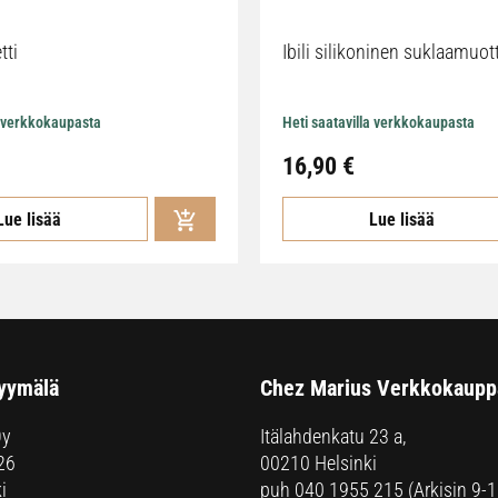
tti
Ibili silikoninen suklaamuot
a verkkokaupasta
Heti saatavilla verkkokaupasta
16,90
€
Lue lisää
Lue lisää
yymälä
Chez Marius Verkkokaupp
Oy
Itälahdenkatu 23 a,
26
00210 Helsinki
i
puh
040 1955 215
(Arkisin 9-1