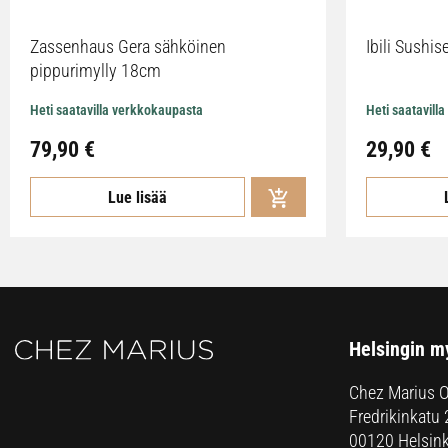
Zassenhaus Gera sähköinen
Ibili Sushise
pippurimylly 18cm
Heti saatavilla verkkokaupasta
Heti saatavill
79,90
€
29,90
€
Lue lisää
Helsingin m
Chez Marius 
Fredrikinkatu 
00120 Helsink