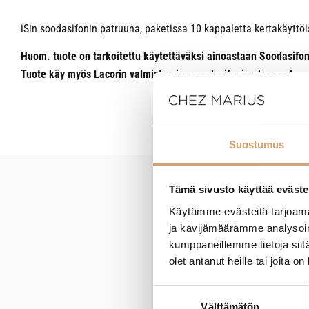
iSin soodasifonin patruuna, paketissa 10 kappaletta kertakäyttöis
Huom. tuote on tarkoitettu käytettäväksi ainoastaan Soodasifon
Tuote käy myös Lacorin valmistamien soodasifonien kanssa!
Suostumus
Tämä sivusto käyttää eväste
New content loaded
Käytämme evästeitä tarjoama
ja kävijämäärämme analysoim
kumppaneillemme tietoja siitä
olet antanut heille tai joita o
Suostumuksen
Välttämätön