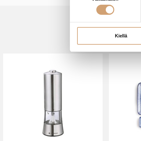
valinta
Kiellä