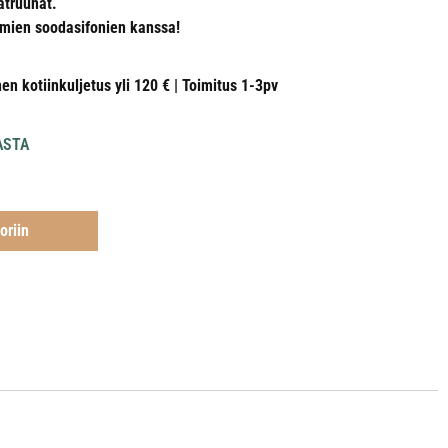
atruunat.
amien soodasifonien kanssa!
nen kotiinkuljetus yli 120 € | Toimitus 1-3pv
ASTA
oriin