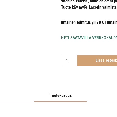
sifonien kanssa, niille on omat p
Tuote käy myös Lacorin valmist
Ilmainen toimitus yli 70 € | Ilmai
HETI SAATAVILLA VERKKOKAUP
Lisää ostosk
Tuotekuvaus