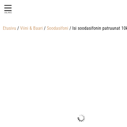
VALIKKO
Etusivu
/
Viini & Baari
/
Soodasifoni
/ Isi soodasifonin patruunat 10