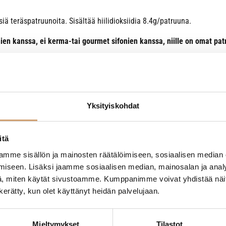
iä teräspatruunoita. Sisältää hiilidioksiidia 8.4g/patruuna.
ien kanssa, ei kerma-tai gourmet sifonien kanssa, niille on omat pat
Yksityiskohdat
itä
- Tuotteesta ei ole vielä arvosteluja -
mme sisällön ja mainosten räätälöimiseen, sosiaalisen median
iseen. Lisäksi jaamme sosiaalisen median, mainosalan ja analy
, miten käytät sivustoamme. Kumppanimme voivat yhdistää näitä t
n kerätty, kun olet käyttänyt heidän palvelujaan.
Mieltymykset
Tilastot