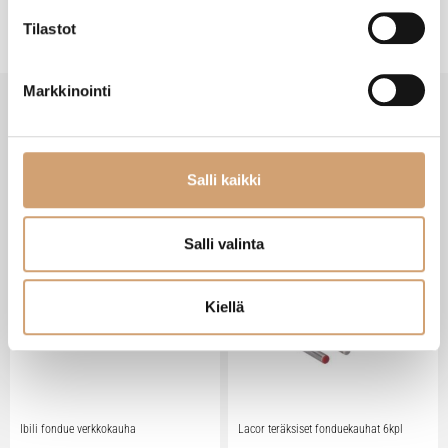
Tilastot
Markkinointi
SAATAT TARVITA MYÖS NÄITÄ
Salli kaikki
Salli valinta
Myynnissä vain verkkokaupassa!
Kiellä
Ibili fondue verkkokauha
Lacor teräksiset fonduekauhat 6kpl