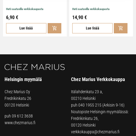
Heti saatavilla verkkokaupasta
Heti saatavilla verkkokaupasta
6,90 €
14,90 €
Lue lisää
Lue lisää
Helsingin myymälä
Chez Marius Verkkokauppa
Chez Marius Oy
Itälahdenkatu 23 a,
Fredrikinkatu 26
00210 Helsinki
00120 Helsinki
puh
040 1955 215
(Arkisin 9-16)
Noutopiste Helsingin myymälässä:
puh 09 612 3638
Fredrikinkatu 26,
www.chezmarius.fi
00120 Helsinki
verkkokauppa@chezmarius.fi