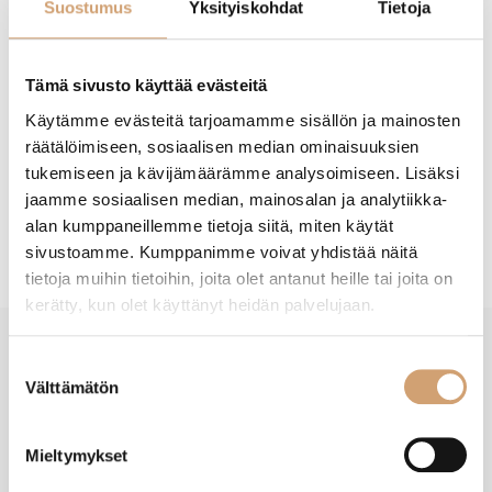
Suostumus
Yksityiskohdat
Tietoja
Lisää ostoskoriin
Tämä sivusto käyttää evästeitä
Käytämme evästeitä tarjoamamme sisällön ja mainosten
räätälöimiseen, sosiaalisen median ominaisuuksien
tukemiseen ja kävijämäärämme analysoimiseen. Lisäksi
jaamme sosiaalisen median, mainosalan ja analytiikka-
Tuotekuvaus
alan kumppaneillemme tietoja siitä, miten käytät
sivustoamme. Kumppanimme voivat yhdistää näitä
tietoja muihin tietoihin, joita olet antanut heille tai joita on
kerätty, kun olet käyttänyt heidän palvelujaan.
Suostumuksen
New content loaded
- Tuotteesta ei ole vielä arvosteluja -
Välttämätön
valinta
Mieltymykset