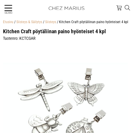
VALIKKO
Etusivu
/
Siisteys & Säilytys
/
Siisteys
/ Kitchen Craft pöytäliinan paino hyönteiset 4 kpl
Kitchen Craft pöytäliinan paino hyönteiset 4 kpl
Tuotenro: KCTCGAR