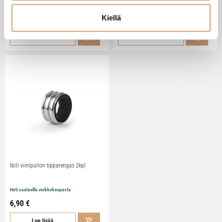
Heti saatavilla verkkokaupasta
Heti saatavilla verkkokaupasta
Kiellä
3,90 €
17,90 €
Lue lisää
Lue lisää
Ibili viinipullon tipparengas 2kpl
Heti saatavilla verkkokaupasta
6,90 €
Lue lisää