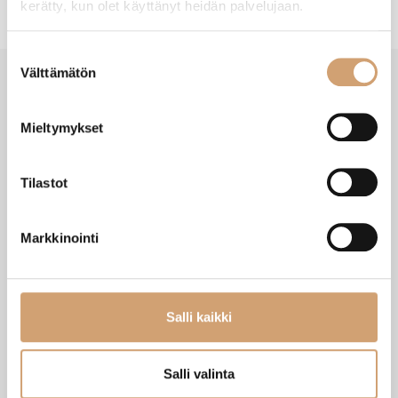
kerätty, kun olet käyttänyt heidän palvelujaan.
Suostumuksen
Välttämätön
valinta
SAATAT TARVITA MYÖS NÄITÄ
Mieltymykset
Tilastot
Markkinointi
Salli kaikki
Orthex pöytäliinan pidike 4kpl
Lacor murunpoistaja rullilla
Salli valinta