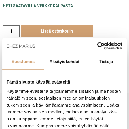
HETI SAATAVILLA VERKKOKAUPASTA
Lisää ostoskoriin
Suostumus
Yksityiskohdat
Tietoja
Tuotekuvaus
Tämä sivusto käyttää evästeitä
Käytämme evästeitä tarjoamamme sisällön ja mainosten
räätälöimiseen, sosiaalisen median ominaisuuksien
tukemiseen ja kävijämäärämme analysoimiseen. Lisäksi
New content loaded
- Tuotteesta ei ole vielä arvosteluja -
jaamme sosiaalisen median, mainosalan ja analytiikka-
alan kumppaneillemme tietoja siitä, miten käytät
sivustoamme. Kumppanimme voivat yhdistää näitä