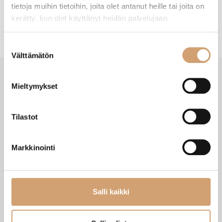
tietoja muihin tietoihin, joita olet antanut heille tai joita on
kerätty, kun olet käyttänyt heidän palvelujaan.
Suostumuksen
Välttämätön
valinta
Mieltymykset
SAATAT TARVITA MYÖS NÄITÄ
Tilastot
Uutuus
Uutuus
Markkinointi
Salli kaikki