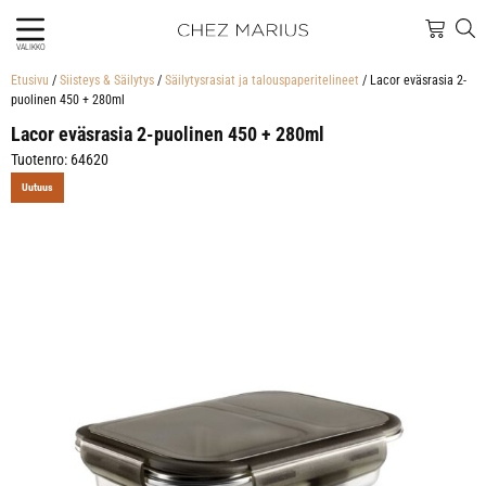
VALIKKO
Etusivu
/
Siisteys & Säilytys
/
Säilytysrasiat ja talouspaperitelineet
/ Lacor eväsrasia 2-
puolinen 450 + 280ml
Lacor eväsrasia 2-puolinen 450 + 280ml
Tuotenro: 64620
Uutuus