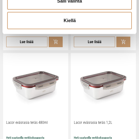
Salli valinta
Lacor teräksinen uunivuoka kannella 32
Lacor teräksinen uunivuoka kannella 32
x 21cm 5L
x 21cm 3,5L
Kiellä
Heti saatavilla verkkokaupasta
Heti saatavilla verkkokaupasta
34,90 €
32,90 €
Lue lisää
Lue lisää
Lacor eväsrasia teräs 480ml
Lacor eväsrasia teräs 1,2L
Heti saatavilla verkkokaupasta
Heti saatavilla verkkokaupasta