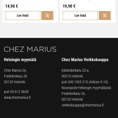
14,90 €
19,90 €
Lue lisää
Lue lisää
Helsingin myymälä
Chez Marius Verkkokauppa
Chez Marius Oy
Itälahdenkatu 23 a,
Fredrikinkatu 26
00210 Helsinki
00120 Helsinki
puh
040 1955 215
(Arkisin 9-16)
Noutopiste Helsingin myymälässä:
puh 09 612 3638
Fredrikinkatu 26,
www.chezmarius.fi
00120 Helsinki
verkkokauppa@chezmarius.fi