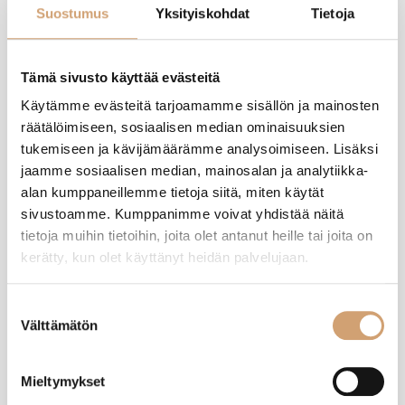
Suostumus
Yksityiskohdat
Tietoja
Tuotearvostelut
Tämä sivusto käyttää evästeitä
Käytämme evästeitä tarjoamamme sisällön ja mainosten
PL
räätälöimiseen, sosiaalisen median ominaisuuksien
tukemiseen ja kävijämäärämme analysoimiseen. Lisäksi
jaamme sosiaalisen median, mainosalan ja analytiikka-
Varmistettu ostaja
alan kumppaneillemme tietoja siitä, miten käytät
Pekka Lehtisaari
sivustoamme. Kumppanimme voivat yhdistää näitä
Tampere, FI
tietoja muihin tietoihin, joita olet antanut heille tai joita on
kerätty, kun olet käyttänyt heidän palvelujaan.
Lacor hiiliteräspannu 26cm
Maltilla aivan mahtava pannu käytössä paranee koko ajan 
Suostumuksen
Välttämätön
valinta
1 henkilö piti arvostelua hyödyllisenä
Oliko tämä arvostelu hyödyllinen?
Kyllä
Ilmoita
Jaa
17 päivää sitten
Mieltymykset