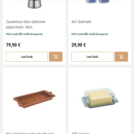
Zassenhaus Gera sähköinen
Ibili Sushisetti
pippurimylly 18cm
Heti saatavilla verkkokaupasta
Heti saatavilla verkkokaupasta
79,90
€
29,90
€
Lue lisää
Lue lisää