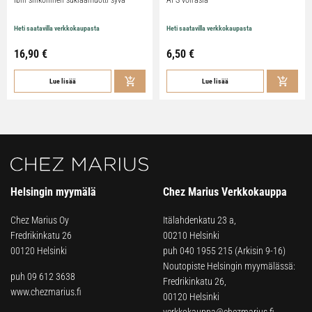
Ibili silikoninen suklaamuotti syvä
APS voirasia
Heti saatavilla verkkokaupasta
Heti saatavilla verkkokaupasta
16,90
€
6,50
€
Lue lisää
Lue lisää
Helsingin myymälä
Chez Marius Verkkokauppa
Chez Marius Oy
Itälahdenkatu 23 a,
Fredrikinkatu 26
00210 Helsinki
00120 Helsinki
puh
040 1955 215
(Arkisin 9-16)
Noutopiste Helsingin myymälässä:
puh 09 612 3638
Fredrikinkatu 26,
www.chezmarius.fi
00120 Helsinki