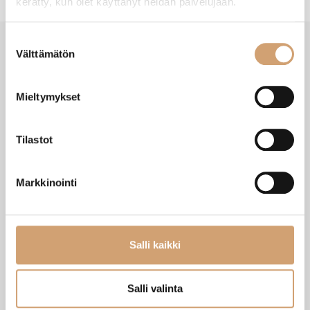
kerätty, kun olet käyttänyt heidän palvelujaan.
Suostumuksen
Välttämätön
valinta
VIIMEISIMMÄT TUOTTEET
Mieltymykset
Tilastot
Markkinointi
Salli kaikki
Zassenhaus Gera sähköinen
Ibili Sushisetti
Salli valinta
pippurimylly 18cm
Heti saatavilla verkkokaupasta
Heti saatavilla verkkokaupasta