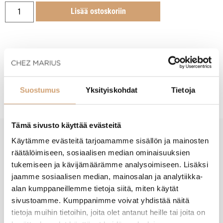
Lisää ostoskoriin
Tuotekuvaus
Suostumus
Yksityiskohdat
Tietoja
Tämä sivusto käyttää evästeitä
Käytämme evästeitä tarjoamamme sisällön ja mainosten
New content loaded
- Tuotteesta ei ole vielä arvosteluja -
räätälöimiseen, sosiaalisen median ominaisuuksien
tukemiseen ja kävijämäärämme analysoimiseen. Lisäksi
jaamme sosiaalisen median, mainosalan ja analytiikka-
alan kumppaneillemme tietoja siitä, miten käytät
sivustoamme. Kumppanimme voivat yhdistää näitä
tietoja muihin tietoihin, joita olet antanut heille tai joita on