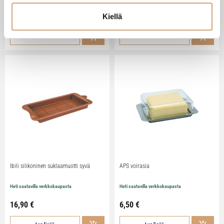
Kiellä
79,90
€
29,90
€
Lue lisää
Lue lisää
Ibili silikoninen suklaamuotti syvä
APS voirasia
Heti saatavilla verkkokaupasta
Heti saatavilla verkkokaupasta
16,90
€
6,50
€