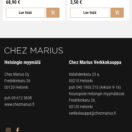
68,90 €
3,50 €
Lue lisää
Lue lisää
Helsingin myymälä
Chez Marius Verkkokauppa
Chez Marius Oy
Itälahdenkatu 23 a,
Fredrikinkatu 26
00210 Helsinki
00120 Helsinki
puh
040 1955 215
(Arkisin 9-16)
Noutopiste Helsingin myymälässä:
puh 09 612 3638
Fredrikinkatu 26,
www.chezmarius.fi
00120 Helsinki
verkkokauppa@chezmarius.fi