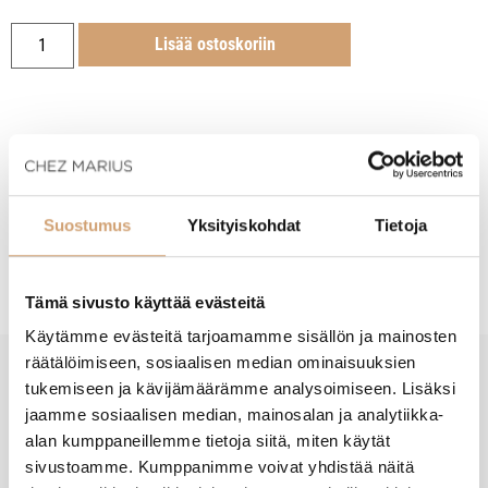
Lisää ostoskoriin
Tuotekuvaus
Suostumus
Yksityiskohdat
Tietoja
Hoito-ohjeet
Tämä sivusto käyttää evästeitä
Käytämme evästeitä tarjoamamme sisällön ja mainosten
räätälöimiseen, sosiaalisen median ominaisuuksien
tukemiseen ja kävijämäärämme analysoimiseen. Lisäksi
New content loaded
- Tuotteesta ei ole vielä arvosteluja -
jaamme sosiaalisen median, mainosalan ja analytiikka-
alan kumppaneillemme tietoja siitä, miten käytät
sivustoamme. Kumppanimme voivat yhdistää näitä