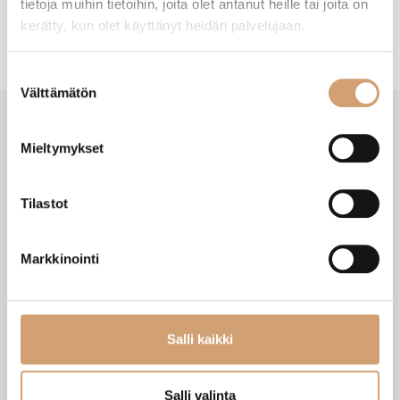
tietoja muihin tietoihin, joita olet antanut heille tai joita on
kerätty, kun olet käyttänyt heidän palvelujaan.
Suostumuksen
Välttämätön
valinta
Mieltymykset
SAATAT TARVITA MYÖS NÄITÄ
Tilastot
Markkinointi
Salli kaikki
Salli valinta