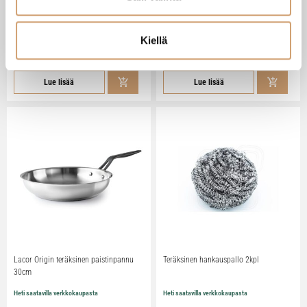
Lacor Origin teräksinen paistinpannu
Lacor Origin teräksinen paistinpannu
20cm
24cm
Kiellä
Heti saatavilla verkkokaupasta
Heti saatavilla verkkokaupasta
48,90 €
55,90 €
Lue lisää
Lue lisää
Lacor Origin teräksinen paistinpannu
Teräksinen hankauspallo 2kpl
30cm
Heti saatavilla verkkokaupasta
Heti saatavilla verkkokaupasta