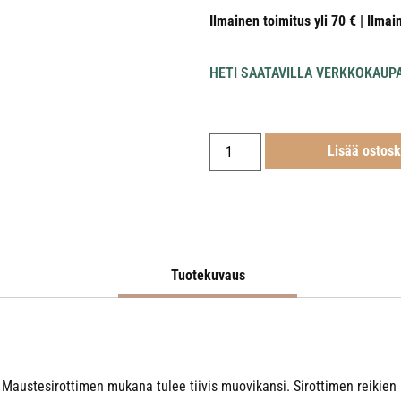
Ilmainen toimitus yli 70 € | Ilmai
HETI SAATAVILLA VERKKOKAUP
Lisää ostosk
Tuotekuvaus
Maustesirottimen mukana tulee tiivis muovikansi. Sirottimen reikien