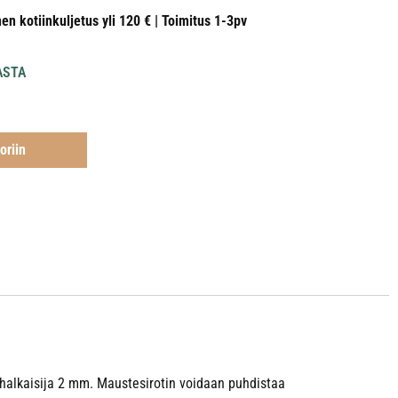
nen kotiinkuljetus yli 120 € | Toimitus 1-3pv
ASTA
oriin
 halkaisija 2 mm. Maustesirotin voidaan puhdistaa