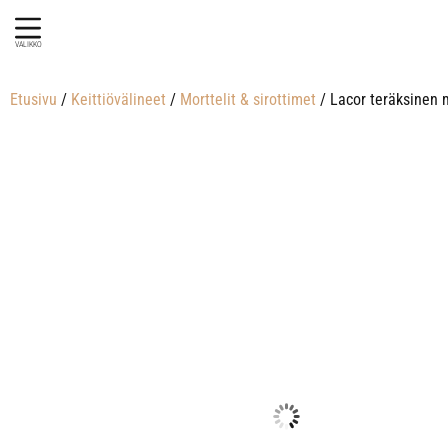
VALIKKO
Etusivu
/
Keittiövälineet
/
Morttelit & sirottimet
/ Lacor teräksinen 