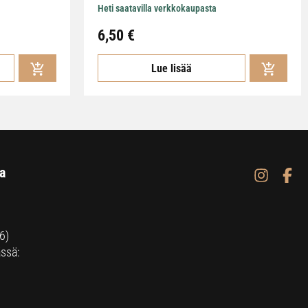
Heti saatavilla verkkokaupasta
6,50
€
Lue lisää
a
6)
ssä: