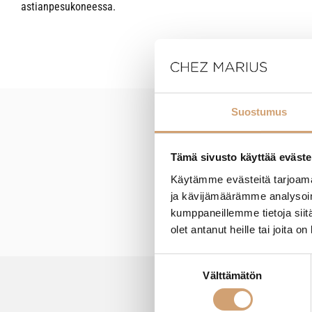
astianpesukoneessa.
Suostumus
New content loaded
Tämä sivusto käyttää eväste
Käytämme evästeitä tarjoama
ja kävijämäärämme analysoim
kumppaneillemme tietoja siitä
olet antanut heille tai joita o
Suostumuksen
Välttämätön
valinta