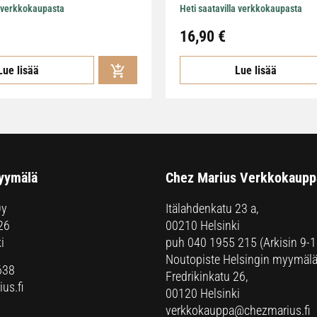
a verkkokaupasta
Heti saatavilla verkkokaupasta
16,90
€
Lue lisää
Lue lisää
yymälä
Chez Marius Verkkokaupp
Oy
Itälahdenkatu 23 a,
26
00210 Helsinki
i
puh
040 1955 215
(Arkisin 9-1
Noutopiste Helsingin myymälä
638
Fredrikinkatu 26,
us.fi
00120 Helsinki
verkkokauppa@chezmarius.fi