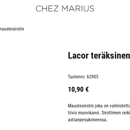
maustesirotin
Lacor teräksinen
Tuotenro: 62905
10,90
€
Maustesirotin joka on valmistet
tiivis muovikansi. Sirottimen rei
astianpesukoneessa.