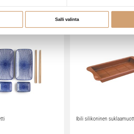
VIIMEISIMMÄT TUOTTEET
Salli valinta
tti
Ibili silikoninen suklaamuot