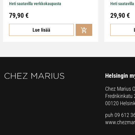
Heti saatavilla verkkokaupasta
Heti saatavill
79,90
€
29,90
€
Lue lisää
Helsingin m
Chez Marius 
Fredrikinkatu 
00120 Helsink
puh 09 612 3
www.chezmari