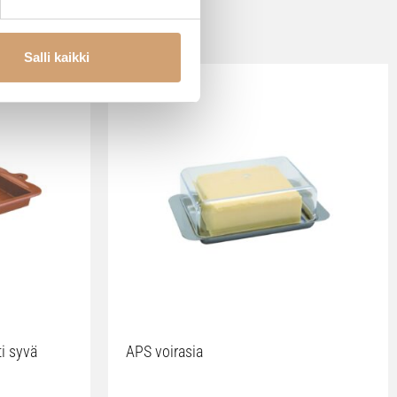
Salli kaikki
ti syvä
APS voirasia