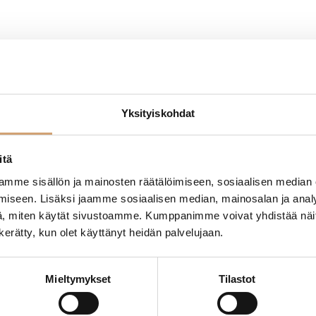
Yksityiskohdat
- Tuotteesta ei ole vielä arvosteluja -
itä
mme sisällön ja mainosten räätälöimiseen, sosiaalisen median
iseen. Lisäksi jaamme sosiaalisen median, mainosalan ja analy
, miten käytät sivustoamme. Kumppanimme voivat yhdistää näitä t
n kerätty, kun olet käyttänyt heidän palvelujaan.
Mieltymykset
Tilastot