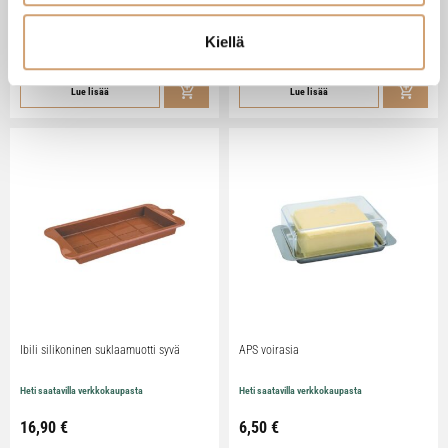
Heti saatavilla verkkokaupasta
Heti saatavilla verkkokaupasta
Kiellä
79,90
€
29,90
€
Lue lisää
Lue lisää
Ibili silikoninen suklaamuotti syvä
APS voirasia
Heti saatavilla verkkokaupasta
Heti saatavilla verkkokaupasta
16,90
€
6,50
€