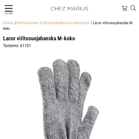
VALIKKO
Etusivu
/
Keittiövälineet
/
Vihannesleikkurit & mandoliinit
/ Lacor viiltosuojahanska M-
koko
Lacor viiltosuojahanska M-koko
Tuotenro: 61101