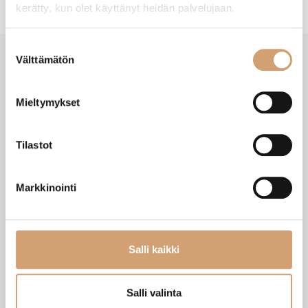
kerätty, kun olet käyttänyt heidän palvelujaan.
Suostumuksen
Välttämätön
valinta
VIIMEISIMMÄT TUOTTEET
Mieltymykset
Tilastot
Markkinointi
Salli kaikki
Zassenhaus Gera sähköinen
Ibili Sushisetti
Salli valinta
pippurimylly 18cm