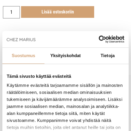
Lisää ostoskoriin
Tuotekuvaus
Suostumus
Yksityiskohdat
Tietoja
Tämä sivusto käyttää evästeitä
Käytämme evästeitä tarjoamamme sisällön ja mainosten
New content loaded
räätälöimiseen, sosiaalisen median ominaisuuksien
- Tuotteesta ei ole vielä arvosteluja -
tukemiseen ja kävijämäärämme analysoimiseen. Lisäksi
jaamme sosiaalisen median, mainosalan ja analytiikka-
alan kumppaneillemme tietoja siitä, miten käytät
sivustoamme. Kumppanimme voivat yhdistää näitä
tietoja muihin tietoihin, joita olet antanut heille tai joita on