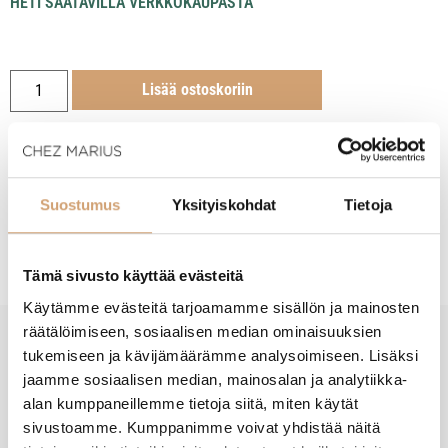
HETI SAATAVILLA VERKKOKAUPASTA
Lisää ostoskoriin
Suostumus
Yksityiskohdat
Tietoja
Tuotekuvaus
Tämä sivusto käyttää evästeitä
Käytämme evästeitä tarjoamamme sisällön ja mainosten
räätälöimiseen, sosiaalisen median ominaisuuksien
tukemiseen ja kävijämäärämme analysoimiseen. Lisäksi
New content loaded
- Tuotteesta ei ole vielä arvosteluja -
jaamme sosiaalisen median, mainosalan ja analytiikka-
alan kumppaneillemme tietoja siitä, miten käytät
sivustoamme. Kumppanimme voivat yhdistää näitä