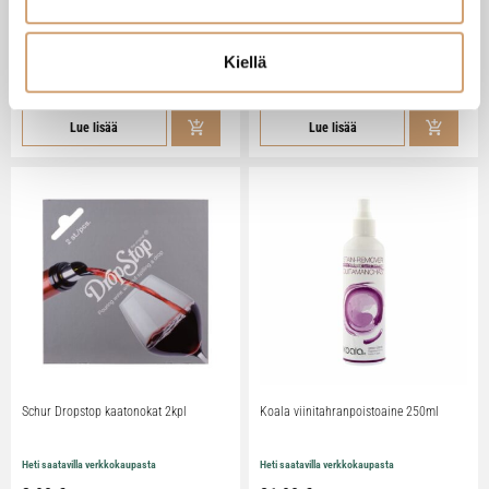
Arcos ladattava viinipullonavaaja
Westmark Monopol viinipullon avaaja
vanhoille viineille
Kiellä
Heti saatavilla verkkokaupasta
Heti saatavilla verkkokaupasta
67,90 €
20,90 €
Lue lisää
Lue lisää
Schur Dropstop kaatonokat 2kpl
Koala viinitahranpoistoaine 250ml
Heti saatavilla verkkokaupasta
Heti saatavilla verkkokaupasta