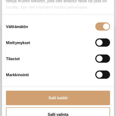
tietoja muihin tietoihin, joita olet antanut heille tai joita on
kerätty, kun olet käyttänyt heidän palvelujaan.
Suostumuksen
Välttämätön
valinta
Mieltymykset
SAATAT TARVITA MYÖS NÄITÄ
Tilastot
Markkinointi
Salli kaikki
Salli valinta