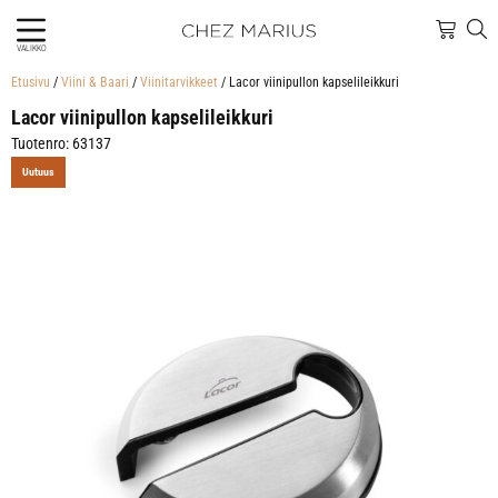
VALIKKO
Etusivu
/
Viini & Baari
/
Viinitarvikkeet
/ Lacor viinipullon kapselileikkuri
Lacor viinipullon kapselileikkuri
Tuotenro: 63137
Uutuus