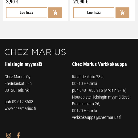
3,90 €
21,90 €
Lue lisää
Lue lisää
Helsingin myymälä
Chez Marius Verkkokauppa
Chez Marius Oy
Itälahdenkatu 23 a,
Fredrikinkatu 26
00210 Helsinki
00120 Helsinki
puh
040 1955 215
(Arkisin 9-16)
Noutopiste Helsingin myymälässä:
puh 09 612 3638
Fredrikinkatu 26,
www.chezmarius.fi
00120 Helsinki
verkkokauppa@chezmarius.fi