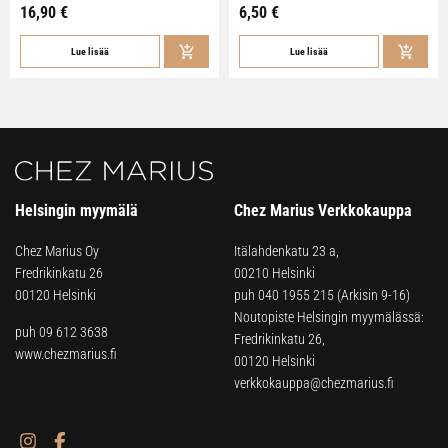
16,90
€
6,50
€
Lue lisää
Lue lisää
Helsingin myymälä
Chez Marius Verkkokauppa
Chez Marius Oy
Itälahdenkatu 23 a,
Fredrikinkatu 26
00210 Helsinki
00120 Helsinki
puh
040 1955 215
(Arkisin 9-16)
Noutopiste Helsingin myymälässä:
puh 09 612 3638
Fredrikinkatu 26,
www.chezmarius.fi
00120 Helsinki
verkkokauppa@chezmarius.fi