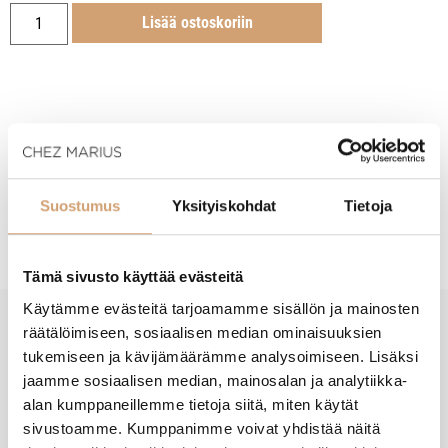
Lisää ostoskoriin
Tuotekuvaus
Suostumus
Yksityiskohdat
Tietoja
Hoito-ohjeet
Tämä sivusto käyttää evästeitä
Käytämme evästeitä tarjoamamme sisällön ja mainosten
räätälöimiseen, sosiaalisen median ominaisuuksien
New content loaded
- Tuotteesta ei ole vielä arvosteluja -
tukemiseen ja kävijämäärämme analysoimiseen. Lisäksi
jaamme sosiaalisen median, mainosalan ja analytiikka-
alan kumppaneillemme tietoja siitä, miten käytät
sivustoamme. Kumppanimme voivat yhdistää näitä