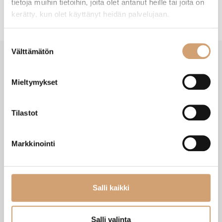
tietoja muihin tietoihin, joita olet antanut heille tai joita on
kerätty, kun olet käyttänyt heidän palvelujaan.
Suostumuksen
Välttämätön
valinta
Mieltymykset
VIIMEISIMMÄT TUOTTEET
Tilastot
Markkinointi
Salli kaikki
Salli valinta