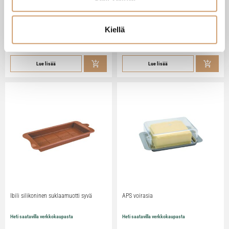
Zassenhaus Gera sähköinen
Ibili Sushisetti
pippurimylly 18cm
Heti saatavilla verkkokaupasta
Heti saatavilla verkkokaupasta
Kiellä
79,90
€
29,90
€
Lue lisää
Lue lisää
Ibili silikoninen suklaamuotti syvä
APS voirasia
Heti saatavilla verkkokaupasta
Heti saatavilla verkkokaupasta