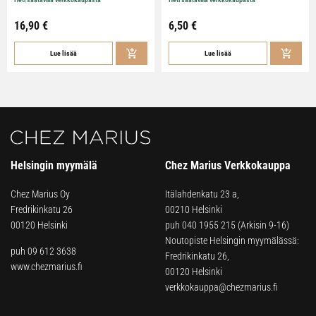
16,90
€
6,50
€
Lue lisää
Lue lisää
Helsingin myymälä
Chez Marius Verkkokauppa
Chez Marius Oy
Itälahdenkatu 23 a,
Fredrikinkatu 26
00210 Helsinki
00120 Helsinki
puh
040 1955 215
(Arkisin 9-16)
Noutopiste Helsingin myymälässä:
puh 09 612 3638
Fredrikinkatu 26,
www.chezmarius.fi
00120 Helsinki
verkkokauppa@chezmarius.fi