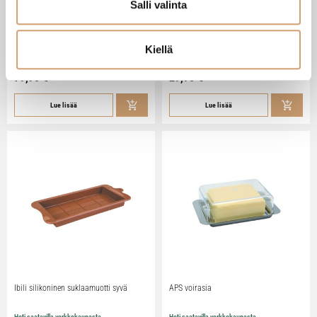
Salli valinta
Zassenhaus Gera sähköinen
Ibili Sushisetti
pippurimylly 18cm
Kiellä
Heti saatavilla verkkokaupasta
Heti saatavilla verkkokaupasta
79,90
€
29,90
€
Lue lisää
Lue lisää
Ibili silikoninen suklaamuotti syvä
APS voirasia
Heti saatavilla verkkokaupasta
Heti saatavilla verkkokaupasta