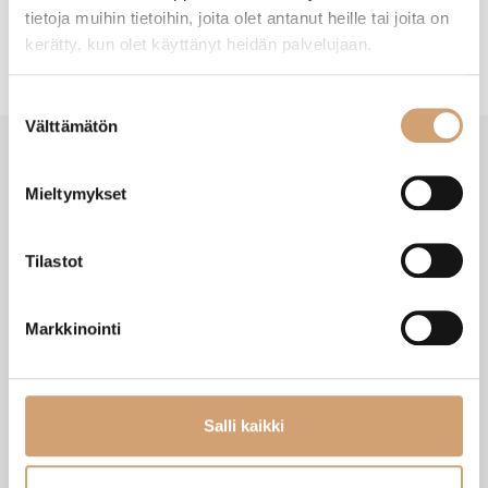
tietoja muihin tietoihin, joita olet antanut heille tai joita on
kerätty, kun olet käyttänyt heidän palvelujaan.
Suostumuksen
Välttämätön
valinta
Mieltymykset
VIIMEISIMMÄT TUOTTEET
Tilastot
Markkinointi
Salli kaikki