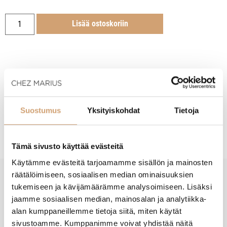
Lisää ostoskoriin
Tuotekuvaus
Suostumus
Yksityiskohdat
Tietoja
Hoito-ohjeet
Tämä sivusto käyttää evästeitä
Käytämme evästeitä tarjoamamme sisällön ja mainosten
räätälöimiseen, sosiaalisen median ominaisuuksien
tukemiseen ja kävijämäärämme analysoimiseen. Lisäksi
New content loaded
- Tuotteesta ei ole vielä arvosteluja -
jaamme sosiaalisen median, mainosalan ja analytiikka-
alan kumppaneillemme tietoja siitä, miten käytät
sivustoamme. Kumppanimme voivat yhdistää näitä