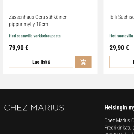
Zassenhaus Gera sähköinen
Ibili Sushise
pippurimylly 18cm
Heti saatavilla verkkokaupasta
Heti saatavill
79,90
€
29,90
€
Lue lisää
Helsingin m
Chez Marius 
Fredrikinkatu 