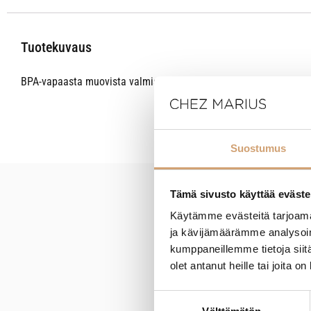
Tuotekuvaus
BPA-vapaasta muovista valmistettu mitta-astia selkeällä mitta-a
Suostumus
Tämä sivusto käyttää eväste
New content loaded
Käytämme evästeitä tarjoama
ja kävijämäärämme analysoim
kumppaneillemme tietoja siitä
olet antanut heille tai joita o
Suostumuksen