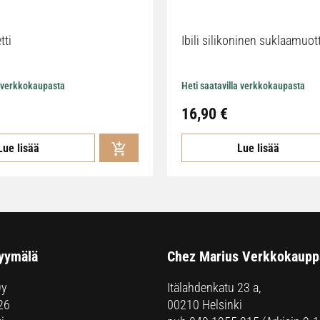
tti
Ibili silikoninen suklaamuot
a verkkokaupasta
Heti saatavilla verkkokaupasta
16,90
€
Lue lisää
Lue lisää
yymälä
Chez Marius Verkkokaupp
Oy
Itälahdenkatu 23 a,
26
00210 Helsinki