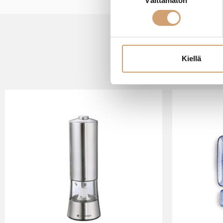
Välttämätön
valinta
Kiellä