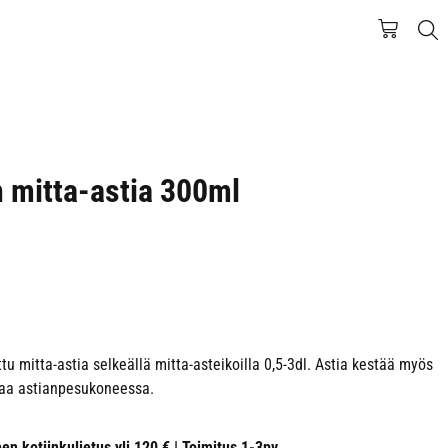
 mitta-astia 300ml
 mitta-astia selkeällä mitta-asteikoilla 0,5-3dl. Astia kestää myös
taa astianpesukoneessa.
nen kotiinkuljetus yli 120 € | Toimitus 1-3pv