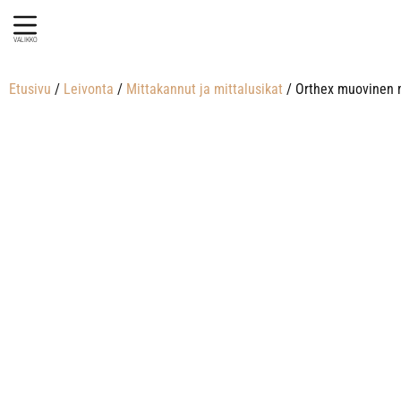
VALIKKO
Etusivu
/
Leivonta
/
Mittakannut ja mittalusikat
/ Orthex muovinen m