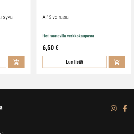
ti syvä
APS voirasia
Heti saatavilla verkkokaupasta
6,50
€
Lue lisää
a