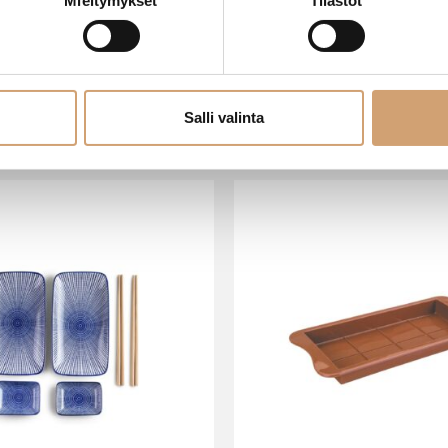
Mieltymykset
Tilastot
VIIMEISIMMÄT TUOTTEET
Salli valinta