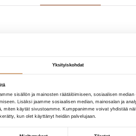
steikoilla 0,5-3dl. Astia kestää myös kuumaa +90°C ja sen voi puhdi
Yksityiskohdat
itä
- Tuotteesta ei ole vielä arvosteluja -
mme sisällön ja mainosten räätälöimiseen, sosiaalisen median
iseen. Lisäksi jaamme sosiaalisen median, mainosalan ja analy
, miten käytät sivustoamme. Kumppanimme voivat yhdistää näitä t
n kerätty, kun olet käyttänyt heidän palvelujaan.