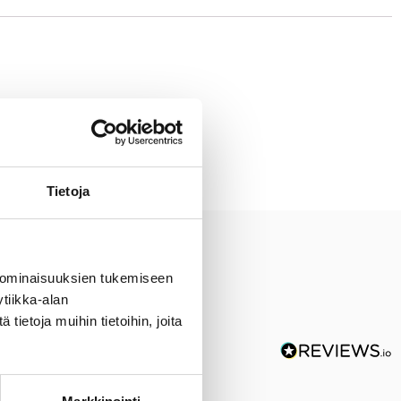
staa astianpesukoneessa.
Tietoja
 ominaisuuksien tukemiseen
tiikka-alan
ietoja muihin tietoihin, joita