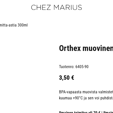
itta-astia 300ml
Orthex muovinen
Tuotenro: 6405-90
3,50
€
BPA-vapaasta muovista valmistettu
kuumaa +90°C ja sen voi puhdis
Ilmainen toimitus yli 70 € | Ilmai