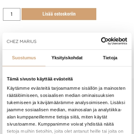
Lisää ostoskoriin
Tuotekuvaus
Suostumus
Yksityiskohdat
Tietoja
Tämä sivusto käyttää evästeitä
Käytämme evästeitä tarjoamamme sisällön ja mainosten
räätälöimiseen, sosiaalisen median ominaisuuksien
New content loaded
- Tuotteesta ei ole vielä arvosteluja -
tukemiseen ja kävijämäärämme analysoimiseen. Lisäksi
jaamme sosiaalisen median, mainosalan ja analytiikka-
alan kumppaneillemme tietoja siitä, miten käytät
sivustoamme. Kumppanimme voivat yhdistää näitä
tietoja muihin tietoihin, joita olet antanut heille tai joita on