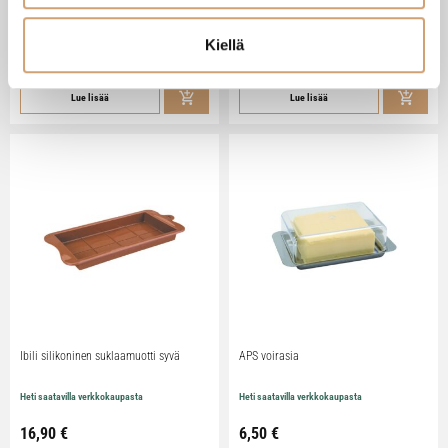
Heti saatavilla verkkokaupasta
Heti saatavilla verkkokaupasta
Kiellä
79,90
€
29,90
€
Lue lisää
Lue lisää
Ibili silikoninen suklaamuotti syvä
APS voirasia
Heti saatavilla verkkokaupasta
Heti saatavilla verkkokaupasta
16,90
€
6,50
€