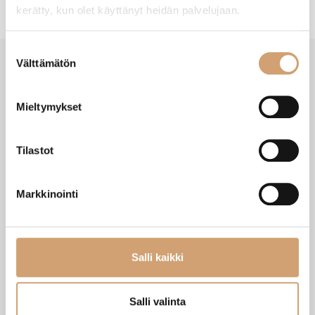
kerätty, kun olet käyttänyt heidän palvelujaan.
Suostumuksen
Välttämätön
valinta
VIIMEISIMMÄT TUOTTEET
Mieltymykset
Tilastot
Markkinointi
Salli kaikki
Salli valinta
Zassenhaus Gera sähköinen
Ibili Sushisetti
pippurimylly 18cm