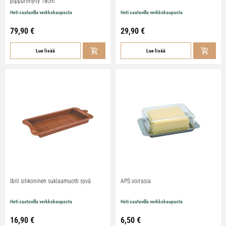
pippurimylly 18cm
Heti saatavilla verkkokaupasta
Heti saatavilla verkkokaupasta
79,90
€
29,90
€
Lue lisää
Lue lisää
Ibili silikoninen suklaamuotti syvä
APS voirasia
Heti saatavilla verkkokaupasta
Heti saatavilla verkkokaupasta
16,90
€
6,50
€