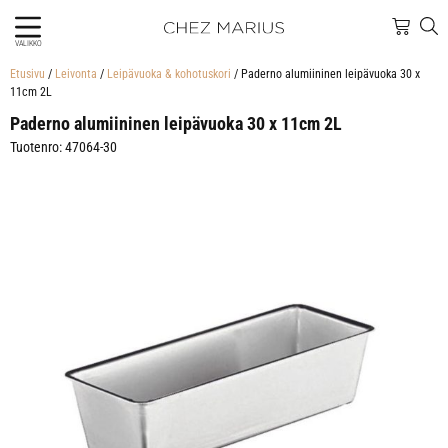
VALIKKO
Etusivu
/
Leivonta
/
Leipävuoka & kohotuskori
/ Paderno alumiininen leipävuoka 30 x
11cm 2L
Paderno alumiininen leipävuoka 30 x 11cm 2L
Tuotenro: 47064-30