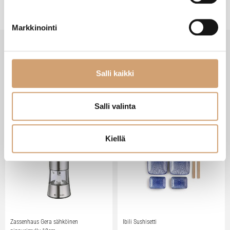
Markkinointi
Salli kaikki
VIIMEISIMMÄT TUOTTEET
Salli valinta
Kiellä
Zassenhaus Gera sähköinen
Ibili Sushisetti