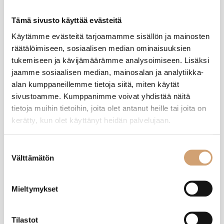
Tämä sivusto käyttää evästeitä
Käytämme evästeitä tarjoamamme sisällön ja mainosten
MR
räätälöimiseen, sosiaalisen median ominaisuuksien
tukemiseen ja kävijämäärämme analysoimiseen. Lisäksi
Varmistettu ostaja
jaamme sosiaalisen median, mainosalan ja analytiikka-
Mikko Ronkanen
alan kumppaneillemme tietoja siitä, miten käytät
Helsinki, FI
sivustoamme. Kumppanimme voivat yhdistää näitä
tietoja muihin tietoihin, joita olet antanut heille tai joita on
kerätty, kun olet käyttänyt heidän palvelujaan.
Paderno alumiininen leipävuoka 30 x 11cm 2L
Erittäin hyvä ja laadukas leipävuoka
Suostumuksen
Välttämätön
valinta
Oliko tämä arvostelu hyödyllinen?
Kyllä
Ilmoita
Jaa
7 kuukautta sitten
Mieltymykset
Tilastot