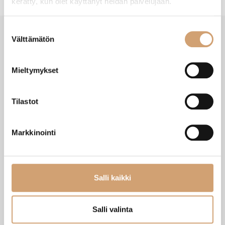
kerätty, kun olet käyttänyt heidän palvelujaan.
Suostumuksen
Välttämätön
valinta
VIIMEISIMMÄT TUOTTEET
Mieltymykset
Tilastot
Markkinointi
Salli kaikki
Zassenhaus Gera sähköinen
Ibili Sushisetti
Salli valinta
pippurimylly 18cm
Heti saatavilla verkkokaupasta
Heti saatavilla verkkokaupasta