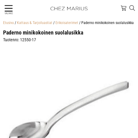
VALIKKO
Etusivu
/
Kattaus & Tarjoiluastiat
/
Erikoisaterimet
/ Paderno minikokoinen suolalusikka
Paderno minikokoinen suolalusikka
Tuotenro: 12550-17