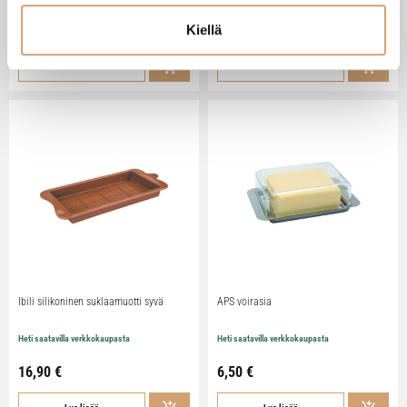
Kiellä
79,90
€
29,90
€
Lue lisää
Lue lisää
Ibili silikoninen suklaamuotti syvä
APS voirasia
Heti saatavilla verkkokaupasta
Heti saatavilla verkkokaupasta
16,90
€
6,50
€