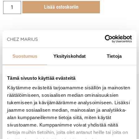
Lisää ostoskoriin
Tuotekuvaus
Suostumus
Yksityiskohdat
Tietoja
Tämä sivusto käyttää evästeitä
Käytämme evästeitä tarjoamamme sisällön ja mainosten
New content loaded
- Tuotteesta ei ole vielä arvosteluja -
räätälöimiseen, sosiaalisen median ominaisuuksien
tukemiseen ja kävijämäärämme analysoimiseen. Lisäksi
jaamme sosiaalisen median, mainosalan ja analytiikka-
alan kumppaneillemme tietoja siitä, miten käytät
sivustoamme. Kumppanimme voivat yhdistää näitä
tietoja muihin tietoihin, joita olet antanut heille tai joita on