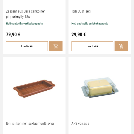
Zassenhaus Gera sähköinen
Ibili Sushisetti
pippurimylly 18cm
Heti saatavilla verkkokaupasta
Heti saatavilla verkkokaupasta
79,90
€
29,90
€
Lue lisää
Lue lisää
Ibili silikoninen suklaamuotti syvä
APS voirasia