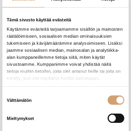
Tuotearvostelut
Tämä sivusto käyttää evästeitä
Käytämme evästeitä tarjoamamme sisällön ja mainosten
A
räätälöimiseen, sosiaalisen median ominaisuuksien
tukemiseen ja kävijämäärämme analysoimiseen. Lisäksi
Varmistettu ostaja
jaamme sosiaalisen median, mainosalan ja analytiikka-
Anonyymi
alan kumppaneillemme tietoja siitä, miten käytät
Tampere, FI
sivustoamme. Kumppanimme voivat yhdistää näitä
tietoja muihin tietoihin, joita olet antanut heille tai joita on
kerätty, kun olet käyttänyt heidän palvelujaan.
Paderno teräksinen paistinpannu 32cm
Aiettä, superhyvä pannu, paistuu sisäfileet ja entrecoot niiiiin hyvin. Teinit 
Suostumuksen
on pannun ansiosta nykyään iloisempia. 😄
Välttämätön
valinta
Oliko tämä arvostelu hyödyllinen?
Kyllä
Ilmoita
Jaa
4 kuukautta sitten
Mieltymykset