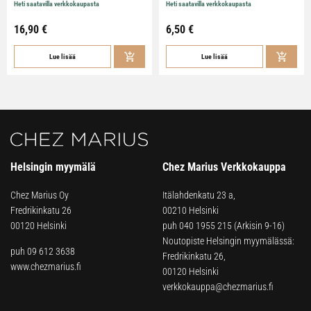
Heti saatavilla verkkokaupasta
Heti saatavilla verkkokaupasta
16,90
€
6,50
€
Lue lisää
Lue lisää
Helsingin myymälä
Chez Marius Verkkokauppa
Chez Marius Oy
Itälahdenkatu 23 a,
Fredrikinkatu 26
00210 Helsinki
00120 Helsinki
puh
040 1955 215
(Arkisin 9-16)
Noutopiste Helsingin myymälässä:
puh 09 612 3638
Fredrikinkatu 26,
www.chezmarius.fi
00120 Helsinki
verkkokauppa@chezmarius.fi