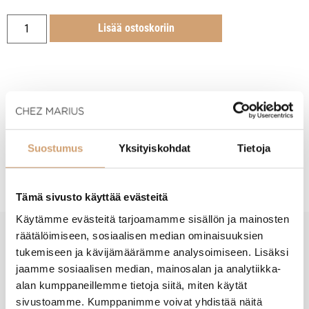
Lisää ostoskoriin
Tuotekuvaus
Suostumus
Yksityiskohdat
Tietoja
Hoito-ohjeet
Tämä sivusto käyttää evästeitä
Käytämme evästeitä tarjoamamme sisällön ja mainosten
räätälöimiseen, sosiaalisen median ominaisuuksien
tukemiseen ja kävijämäärämme analysoimiseen. Lisäksi
New content loaded
- Tuotteesta ei ole vielä arvosteluja -
jaamme sosiaalisen median, mainosalan ja analytiikka-
alan kumppaneillemme tietoja siitä, miten käytät
sivustoamme. Kumppanimme voivat yhdistää näitä