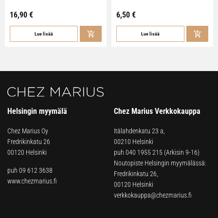
16,90
€
6,50
€
Lue lisää
Lue lisää
Helsingin myymälä
Chez Marius Verkkokauppa
Chez Marius Oy
Itälahdenkatu 23 a,
Fredrikinkatu 26
00210 Helsinki
00120 Helsinki
puh
040 1955 215
(Arkisin 9-16)
Noutopiste Helsingin myymälässä:
puh 09 612 3638
Fredrikinkatu 26,
www.chezmarius.fi
00120 Helsinki
verkkokauppa@chezmarius.fi