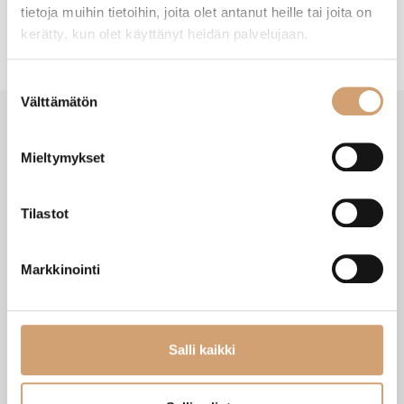
tietoja muihin tietoihin, joita olet antanut heille tai joita on
kerätty, kun olet käyttänyt heidän palvelujaan.
Suostumuksen
Välttämätön
valinta
Mieltymykset
VIIMEISIMMÄT TUOTTEET
Tilastot
Markkinointi
Salli kaikki