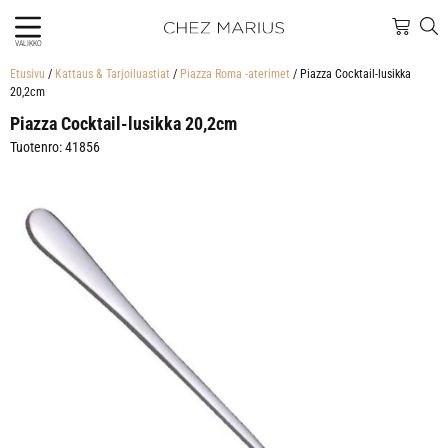
VALIKKO
Etusivu
/
Kattaus & Tarjoiluastiat
/
Piazza Roma -aterimet
/ Piazza Cocktail-lusikka
20,2cm
Piazza Cocktail-lusikka 20,2cm
Tuotenro: 41856