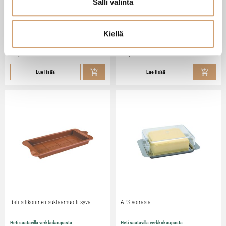
Salli valinta
Zassenhaus Gera sähköinen
Ibili Sushisetti
pippurimylly 18cm
Kiellä
Heti saatavilla verkkokaupasta
Heti saatavilla verkkokaupasta
79,90
€
29,90
€
Lue lisää
Lue lisää
Ibili silikoninen suklaamuotti syvä
APS voirasia
Heti saatavilla verkkokaupasta
Heti saatavilla verkkokaupasta