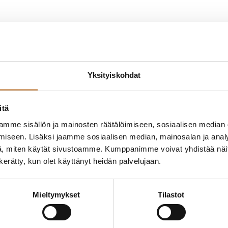
Yksityiskohdat
- Tuotteesta ei ole vielä arvosteluja -
itä
mme sisällön ja mainosten räätälöimiseen, sosiaalisen median
iseen. Lisäksi jaamme sosiaalisen median, mainosalan ja analy
, miten käytät sivustoamme. Kumppanimme voivat yhdistää näitä t
n kerätty, kun olet käyttänyt heidän palvelujaan.
Mieltymykset
Tilastot
VIIMEISIMMÄT TUOTTEET