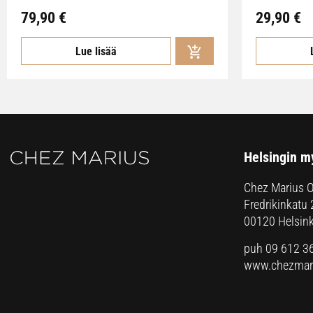
79,90
€
29,90
€
Lue lisää
Helsingin m
Chez Marius 
Fredrikinkatu 
00120 Helsink
puh 09 612 3
www.chezmari