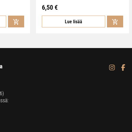
6,50
€
Lue lisää
a
6)
ssä: