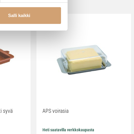
Salli kaikki
ti syvä
APS voirasia
Heti saatavilla verkkokaupasta