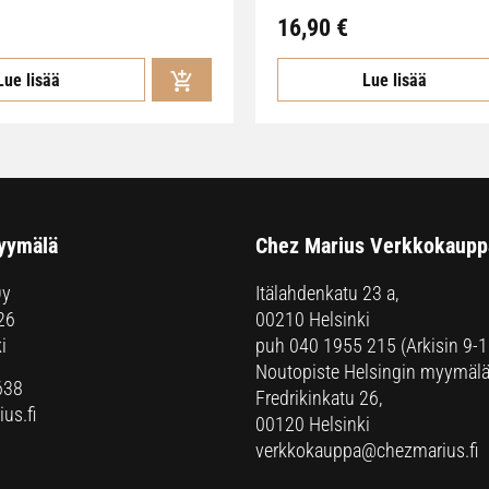
16,90
€
Lue lisää
Lue lisää
yymälä
Chez Marius Verkkokaupp
Oy
Itälahdenkatu 23 a,
26
00210 Helsinki
i
puh
040 1955 215
(Arkisin 9-1
Noutopiste Helsingin myymälä
638
Fredrikinkatu 26,
us.fi
00120 Helsinki
verkkokauppa@chezmarius.fi