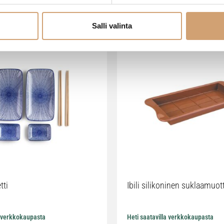
Salli valinta
tti
Ibili silikoninen suklaamuot
a verkkokaupasta
Heti saatavilla verkkokaupasta