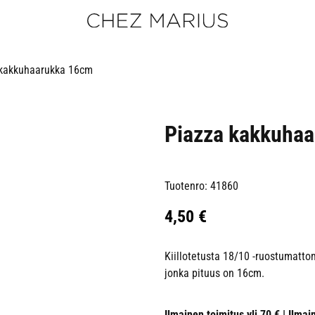
 kakkuhaarukka 16cm
Piazza kakkuha
Tuotenro: 41860
4,50
€
Kiillotetusta 18/10 -ruostumatt
jonka pituus on 16cm.
Ilmainen toimitus yli 70 € | Ilmai