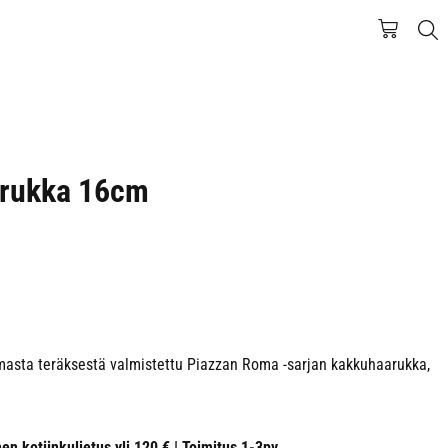
arukka 16cm
omasta teräksestä valmistettu Piazzan Roma -sarjan kakkuhaarukka,
nen kotiinkuljetus yli 120 € | Toimitus 1-3pv