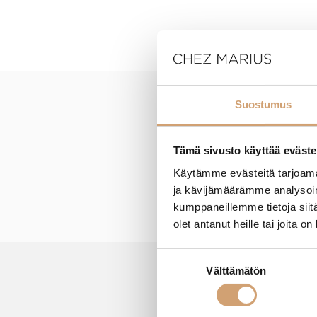
Suostumus
New content loaded
Tämä sivusto käyttää eväste
Käytämme evästeitä tarjoama
ja kävijämäärämme analysoim
kumppaneillemme tietoja siitä
olet antanut heille tai joita o
Suostumuksen
Välttämätön
valinta