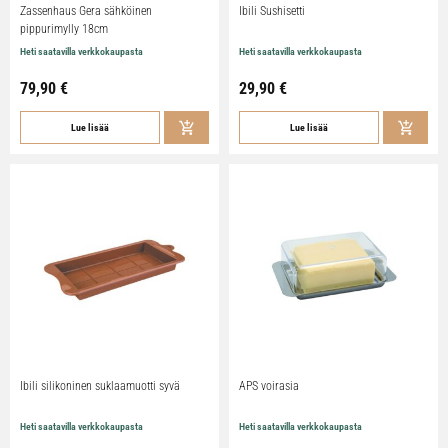
Zassenhaus Gera sähköinen
Ibili Sushisetti
pippurimylly 18cm
Heti saatavilla verkkokaupasta
Heti saatavilla verkkokaupasta
79,90
€
29,90
€
Lue lisää
Lue lisää
Ibili silikoninen suklaamuotti syvä
APS voirasia
Heti saatavilla verkkokaupasta
Heti saatavilla verkkokaupasta