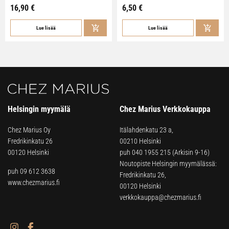
16,90
€
6,50
€
Lue lisää
Lue lisää
Helsingin myymälä
Chez Marius Verkkokauppa
Chez Marius Oy
Itälahdenkatu 23 a,
Fredrikinkatu 26
00210 Helsinki
00120 Helsinki
puh
040 1955 215
(Arkisin 9-16)
Noutopiste Helsingin myymälässä:
puh 09 612 3638
Fredrikinkatu 26,
www.chezmarius.fi
00120 Helsinki
verkkokauppa@chezmarius.fi