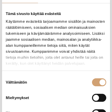
Tuotearvostelut
Tämä sivusto käyttää evästeitä
A
Käytämme evästeitä tarjoamamme sisällön ja mainosten
räätälöimiseen, sosiaalisen median ominaisuuksien
tukemiseen ja kävijämäärämme analysoimiseen. Lisäksi
Varmistettu ostaja
jaamme sosiaalisen median, mainosalan ja analytiikka-
Anonyymi
alan kumppaneillemme tietoja siitä, miten käytät
Helsinki, FI
sivustoamme. Kumppanimme voivat yhdistää näitä
tietoja muihin tietoihin, joita olet antanut heille tai joita on
kerätty, kun olet käyttänyt heidän palvelujaan.
Heirol pyörivä kakkualusta 32cm, teräs
Tämä tuli miehelle joululahjaksi. Ei ole vielä kunnolla käyttänyt, mutta 
muuten oli tyytyväinen.
Suostumuksen
Välttämätön
valinta
Oliko tämä arvostelu hyödyllinen?
Kyllä
Ilmoita
Jaa
7 kuukautta sitten
Mieltymykset