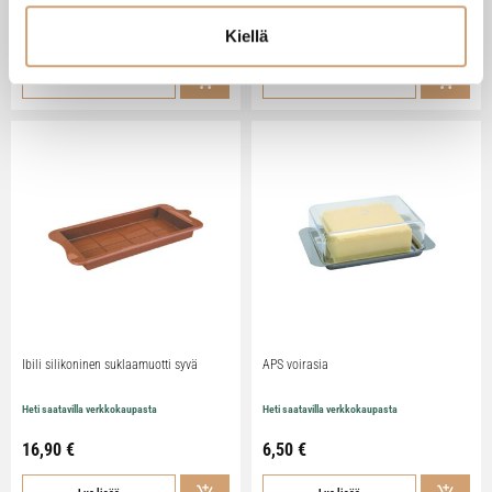
Kiellä
79,90
€
29,90
€
Lue lisää
Lue lisää
Ibili silikoninen suklaamuotti syvä
APS voirasia
Heti saatavilla verkkokaupasta
Heti saatavilla verkkokaupasta
16,90
€
6,50
€