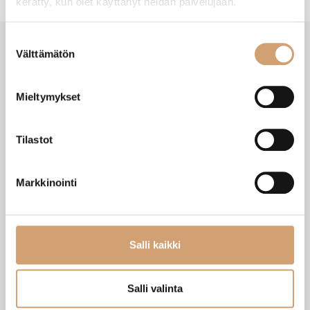
kerätty, kun olet käyttänyt heidän palvelujaan.
Suostumuksen
Välttämätön
valinta
VIIMEISIMMÄT TUOTTEET
Mieltymykset
Tilastot
Markkinointi
Salli kaikki
Zassenhaus Gera sähköinen
Ibili Sushisetti
Salli valinta
pippurimylly 18cm
Heti saatavilla verkkokaupasta
Heti saatavilla verkkokaupasta