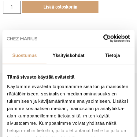
Lisää ostoskoriin
Tuotekuvaus
Suostumus
Yksityiskohdat
Tietoja
Tämä sivusto käyttää evästeitä
Käytämme evästeitä tarjoamamme sisällön ja mainosten
New content loaded
- Tuotteesta ei ole vielä arvosteluja -
räätälöimiseen, sosiaalisen median ominaisuuksien
tukemiseen ja kävijämäärämme analysoimiseen. Lisäksi
jaamme sosiaalisen median, mainosalan ja analytiikka-
alan kumppaneillemme tietoja siitä, miten käytät
sivustoamme. Kumppanimme voivat yhdistää näitä
tietoja muihin tietoihin, joita olet antanut heille tai joita on