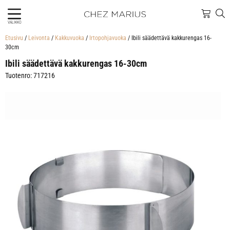
VALIKKO
Etusivu
/
Leivonta
/
Kakkuvuoka
/
Irtopohjavuoka
/ Ibili säädettävä kakkurengas 16-
30cm
Ibili säädettävä kakkurengas 16-30cm
Tuotenro: 717216