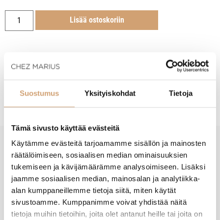
Lisää ostoskoriin
Tuotekuvaus
Suostumus
Yksityiskohdat
Tietoja
Tämä sivusto käyttää evästeitä
Käytämme evästeitä tarjoamamme sisällön ja mainosten
New content loaded
räätälöimiseen, sosiaalisen median ominaisuuksien
- Tuotteesta ei ole vielä arvosteluja -
tukemiseen ja kävijämäärämme analysoimiseen. Lisäksi
jaamme sosiaalisen median, mainosalan ja analytiikka-
alan kumppaneillemme tietoja siitä, miten käytät
sivustoamme. Kumppanimme voivat yhdistää näitä
tietoja muihin tietoihin, joita olet antanut heille tai joita on