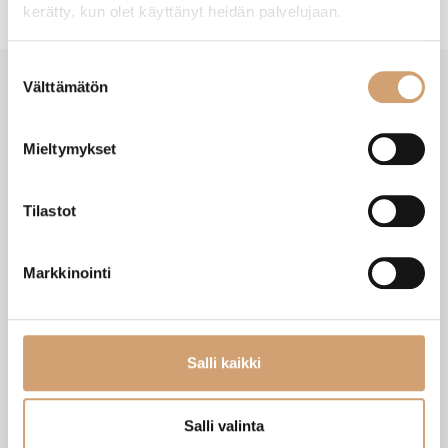
kerätty, kun olet käyttänyt heidän palvelujaan.
Suostumuksen
Välttämätön
valinta
VIIMEISIMMÄT TUOTTEET
Mieltymykset
Tilastot
Markkinointi
Salli kaikki
Zassenhaus Gera sähköinen
Ibili Sushisetti
Salli valinta
pippurimylly 18cm