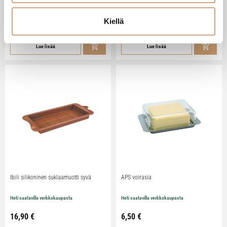
Heti saatavilla verkkokaupasta
Heti saatavilla verkkokaupasta
Kiellä
79,90
€
29,90
€
Lue lisää
Lue lisää
Ibili silikoninen suklaamuotti syvä
APS voirasia
Heti saatavilla verkkokaupasta
Heti saatavilla verkkokaupasta
16,90
€
6,50
€