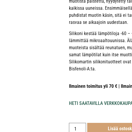
muotista paistettu, hyydytetty tai
kaikissa uuneissa. Ensimmäisellä 
puhdistat muotin käsin, sitä ei t
rasvaa se aikaajoin uudestaan.
Silikoni kestää lämpötiloja -60 –
lämmittää mikroaaltouunissa. Älä 
muoteista sisältää reunatuen, mu
samat lämpötilat kuin itse muotti
Silikomartin silikonituotteet ovat
Bisfenoli-A:ta.
Ilmainen toimitus yli 70 € | Ilmai
HETI SAATAVILLA VERKKOKAUP
Lisää ostosk