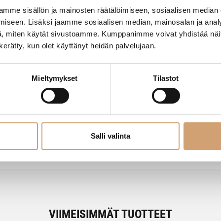
mme sisällön ja mainosten räätälöimiseen, sosiaalisen median
iseen. Lisäksi jaamme sosiaalisen median, mainosalan ja analy
, miten käytät sivustoamme. Kumppanimme voivat yhdistää näitä t
n kerätty, kun olet käyttänyt heidän palvelujaan.
Mieltymykset
Tilastot
- Tuotteesta ei ole vielä arvosteluja -
Salli valinta
VIIMEISIMMÄT TUOTTEET