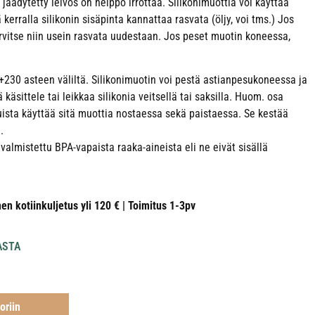
 jäädytetty leivos on helppo irrottaa. Silikonimuottia voi käyttää
kerralla silikonin sisäpinta kannattaa rasvata (öljy, voi tms.) Jos
arvitse niin usein rasvata uudestaan. Jos peset muotin koneessa,
 +230 asteen väliltä. Silikonimuotin voi pestä astianpesukoneessa ja
käsittele tai leikkaa silikonia veitsellä tai saksilla. Huom. osa
ista käyttää sitä muottia nostaessa sekä paistaessa. Se kestää
.
 valmistettu BPA-vapaista raaka-aineista eli ne eivät sisällä
nen kotiinkuljetus yli 120 € | Toimitus 1-3pv
ASTA
oriin