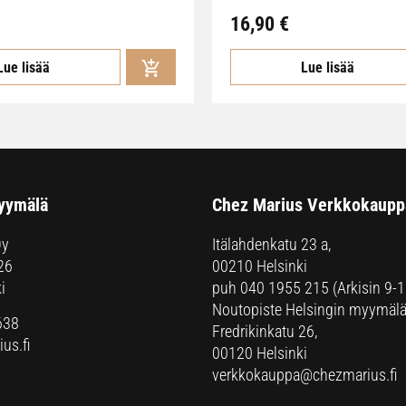
16,90
€
Lue lisää
Lue lisää
yymälä
Chez Marius Verkkokaupp
Oy
Itälahdenkatu 23 a,
26
00210 Helsinki
i
puh
040 1955 215
(Arkisin 9-1
Noutopiste Helsingin myymälä
638
Fredrikinkatu 26,
us.fi
00120 Helsinki
verkkokauppa@chezmarius.fi