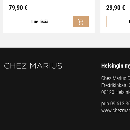
79,90
€
29,90
€
Lue lisää
Helsingin m
Chez Marius 
Fredrikinkatu 
00120 Helsink
puh 09 612 3
www.chezmari