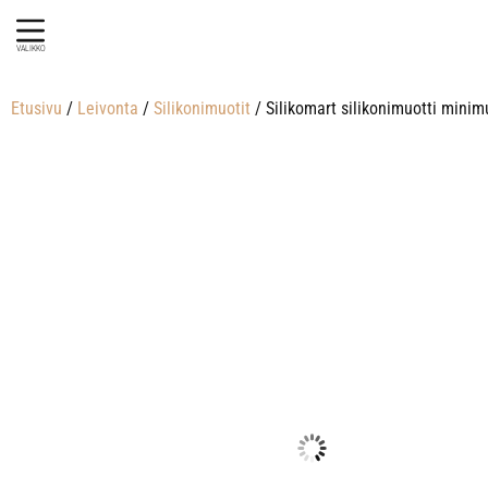
VALIKKO
Etusivu
/
Leivonta
/
Silikonimuotit
/ Silikomart silikonimuotti minimu