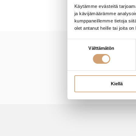
Käytämme evästeitä tarjoama
ja kävijämäärämme analysoim
kumppaneillemme tietoja siitä
olet antanut heille tai joita o
Suostumuksen
Välttämätön
New content loaded
valinta
Kiellä