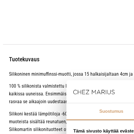
Tuotekuvaus
Silikoninen minimuffinssi-muotti, jossa 15 halkaisijaltaan 4cm j
100 % silikonista valmistettu leivontamuotti on ammattilaisen ja 
kaikissa uuneissa. Ensimmäisellä kerralla silikonin sisäpinta kan
rasvaa se aikaajoin uudestaan.
Suostumus
Silikoni kestää lämpötiloja -60 – +230 asteen väliltä. Silikonimu
muoteista sisältää reunatuen, muista käyttää sitä muottia nosta
Silikomartin silikonituotteet ovat valmistettu BPA-vapaista raaka-a
Tämä sivusto käyttää eväste