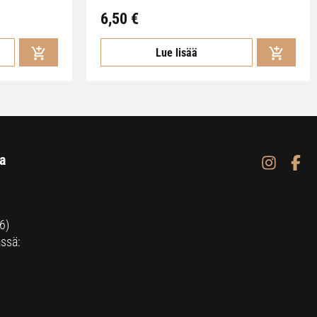
6,50
€
Lue lisää
a
6)
ssä: