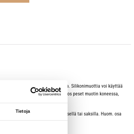
jäädytetty leivos on helppo irrottaa. Silikonimuottia voi käyttää
rvitse niin usein rasvata uudestaan. Jos peset muotin koneessa,
Tietoja
äsittele tai leikkaa silikonia veitsellä tai saksilla. Huom. osa