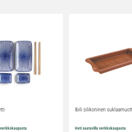
tti
Ibili silikoninen suklaamuot
a verkkokaupasta
Heti saatavilla verkkokaupasta