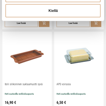
Heti saatavilla verkkokaupasta
Heti saatavilla verkkokaupasta
Kiellä
79,90
€
29,90
€
Lue lisää
Lue lisää
Ibili silikoninen suklaamuotti syvä
APS voirasia
Heti saatavilla verkkokaupasta
Heti saatavilla verkkokaupasta
16,90
€
6,50
€