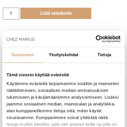
Lisää ostoskoriin
Tuotekuvaus
Suostumus
Yksityiskohdat
Tietoja
Tämä sivusto käyttää evästeitä
Käytämme evästeitä tarjoamamme sisällön ja mainosten
räätälöimiseen, sosiaalisen median ominaisuuksien
New content loaded
- Tuotteesta ei ole vielä arvosteluja -
tukemiseen ja kävijämäärämme analysoimiseen. Lisäksi
jaamme sosiaalisen median, mainosalan ja analytiikka-
alan kumppaneillemme tietoja siitä, miten käytät
sivustoamme. Kumppanimme voivat yhdistää näitä
tietoja muihin tietoihin, joita olet antanut heille tai joita on