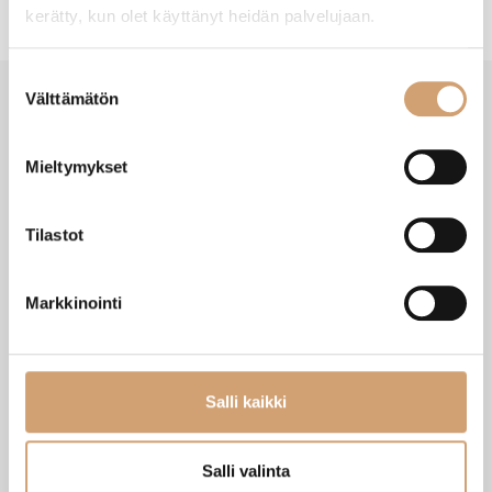
kerätty, kun olet käyttänyt heidän palvelujaan.
Suostumuksen
Välttämätön
valinta
VIIMEISIMMÄT TUOTTEET
Mieltymykset
Tilastot
Markkinointi
Salli kaikki
Salli valinta
Zassenhaus Gera sähköinen
Ibili Sushisetti
pippurimylly 18cm