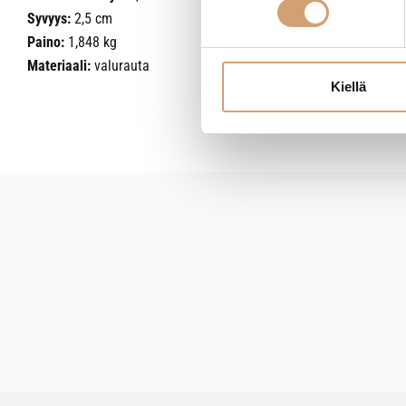
Syvyys:
2,5 cm
Paino:
1,848 kg
Materiaali:
valurauta
Kiellä
New content loaded