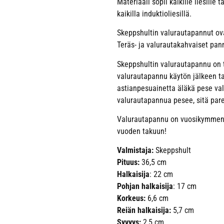
Materiaali sopii kaikille liesille
kaikilla induktioliesillä.
Skeppshultin valurautapannut ova
Teräs- ja valurautakahvaiset pan
Skeppshultin valurautapannu on te
valurautapannu käytön jälkeen ta
astianpesuainetta äläkä pese v
valurautapannua pesee, sitä pa
Valurautapannu on vuosikymmeniä
vuoden takuun!
Valmistaja:
Skeppshult
Pituus:
36,5 cm
Halkaisija
: 22 cm
Pohjan halkaisija
: 17 cm
Korkeus:
6,6 cm
Reiän halkaisija:
5,7 cm
Syvyys:
2,5 cm