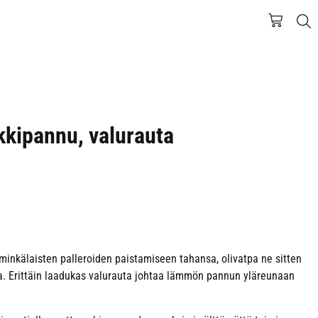
kipannu, valurauta
inkälaisten palleroiden paistamiseen tahansa, olivatpa ne sitten
a. Erittäin laadukas valurauta johtaa lämmön pannun yläreunaan