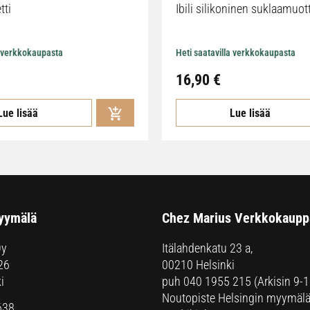
tti
Ibili silikoninen suklaamuot
a verkkokaupasta
Heti saatavilla verkkokaupasta
16,90
€
Lue lisää
Lue lisää
yymälä
Chez Marius Verkkokaupp
Oy
Itälahdenkatu 23 a,
26
00210 Helsinki
i
puh
040 1955 215
(Arkisin 9-1
Noutopiste Helsingin myymälä
638