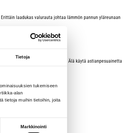
. Erittäin laadukas valurauta johtaa lämmön pannun yläreunaan
kestävät myös uunin.
Tietoja
la pyyhkimällä tai kuumalla vedellä. Älä käytä astianpesuainetta
 saa.
 ominaisuuksien tukemiseen
tiikka-alan
ietoja muihin tietoihin, joita
Markkinointi