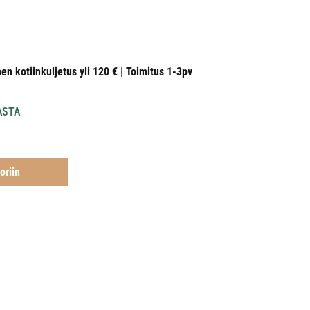
nen kotiinkuljetus yli 120 € | Toimitus 1-3pv
ASTA
oriin