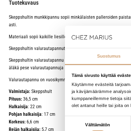
Tuotekuvaus
Skeppshultin munkkipannu sopii minkälaisten palleroiden paista
asti.
Materiaali sopii kaikille liesille tai nuotiolle, mutta pohjan muodo
Skeppshultin valurautapannut ovat hyvin lämpöä ja käyttöä kestä
Suostumus
Skeppshultin valurautapannu on tehtaalla valmiiksi luomurypsiölj
äläkä pese valurautapannuja astianpesukoneessa. Mitä vähemm
Tämä sivusto käyttää eväste
Valurautapannu on vuosikymmeniä kestävä palvelija. Valmistaja
Käytämme evästeitä tarjoama
Valmistaja:
Skeppshult
ja kävijämäärämme analysoim
kumppaneillemme tietoja siitä
Pituus:
36,5 cm
olet antanut heille tai joita o
Halkaisija
: 22 cm
Pohjan halkaisija
: 17 cm
Suostumuksen
Korkeus:
6,6 cm
Välttämätön
valinta
Reiän halkaisija:
5,7 cm