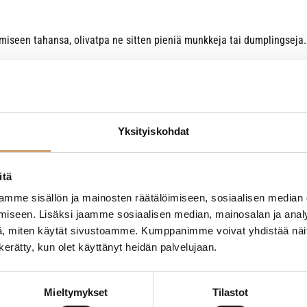
miseen tahansa, olivatpa ne sitten pieniä munkkeja tai dumplingseja
n vuoksi ei välttämättä toimi kaikilla induktioliesillä.
viä ruotsalaisia laatutuotteita. Teräs- ja valurautakahvaiset pannut 
Yksityiskohdat
yllä käsitelty. Puhdista valurautapannu käytön jälkeen talouspaperil
än valurautapannua pesee, sitä paremman tarttumattomuuden siihen
itä
 myöntää Skeppshultin tuotteille 25 vuoden takuun!
mme sisällön ja mainosten räätälöimiseen, sosiaalisen median
iseen. Lisäksi jaamme sosiaalisen median, mainosalan ja analy
, miten käytät sivustoamme. Kumppanimme voivat yhdistää näitä t
n kerätty, kun olet käyttänyt heidän palvelujaan.
Mieltymykset
Tilastot