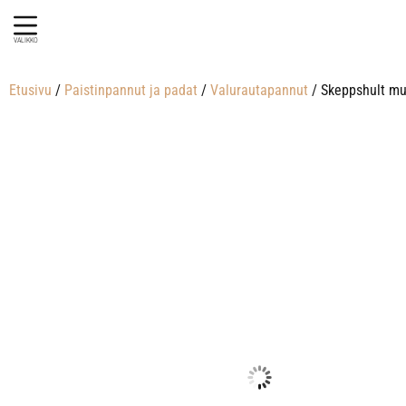
VALIKKO
Etusivu
/
Paistinpannut ja padat
/
Valurautapannut
/ Skeppshult mu