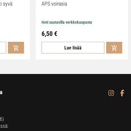
ti syvä
APS voirasia
Heti saatavilla verkkokaupasta
6,50
€
Lue lisää
a
6)
ssä: