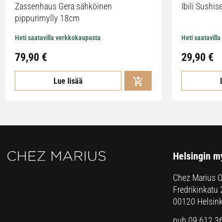
Zassenhaus Gera sähköinen
Ibili Sushise
pippurimylly 18cm
Heti saatavilla verkkokaupasta
Heti saatavill
79,90
€
29,90
€
Lue lisää
Helsingin m
Chez Marius 
Fredrikinkatu 
00120 Helsink
puh 09 612 3