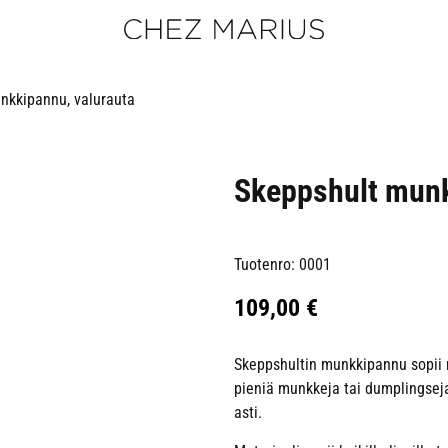
nkkipannu, valurauta
Skeppshult munk
Tuotenro: 0001
109,00
€
Skeppshultin munkkipannu sopii m
pieniä munkkeja tai dumplingsej
asti.