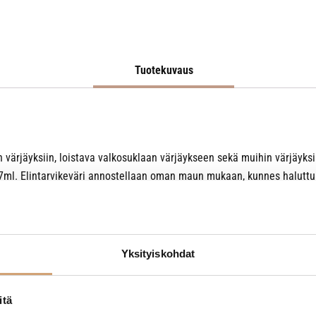
Tuotekuvaus
värjäyksiin, loistava valkosuklaan värjäykseen sekä muihin värjäyksiin 
ä 7ml. Elintarvikeväri annostellaan oman maun mukaan, kunnes halutt
joten ne soveltuvat hyvin myös vegaaniseen ruokavalioon,
lisäksi ne ov
Yksityiskohdat
ovasti annostellen elintarvikkeeseen. Sekoita kimaltaviin jauheväreihi
le. Koristeet voi värjätä jauheella ohuelti kuivan siveltimen avulla.
itä