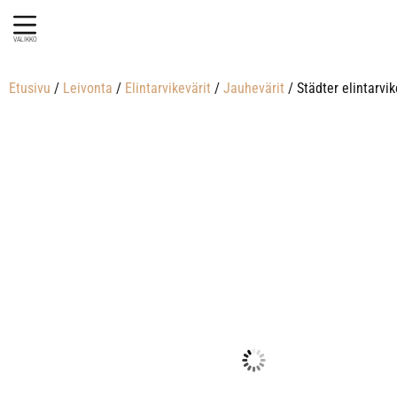
VALIKKO
Etusivu
/
Leivonta
/
Elintarvikevärit
/
Jauhevärit
/ Städter elintarvi