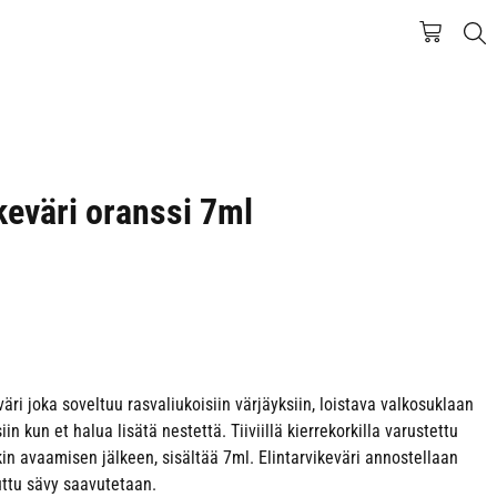
ikeväri oranssi 7ml
ri joka soveltuu rasvaliukoisiin värjäyksiin, loistava valkosuklaan
n kun et halua lisätä nestettä. Tiiviillä kierrekorkilla varustettu
in avaamisen jälkeen, sisältää 7ml. Elintarvikeväri annostellaan
tu sävy saavutetaan.