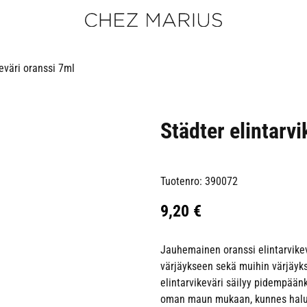
keväri oranssi 7ml
Städter elintarv
Tuotenro: 390072
9,20
€
Jauhemainen oranssi elintarvikevä
värjäykseen sekä muihin värjäyksii
elintarvikeväri säilyy pidempäänk
oman maun mukaan, kunnes halut