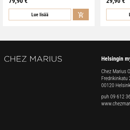
79,90
€
29,90
€
Lue lisää
Helsingin m
Chez Marius 
Fredrikinkatu 
00120 Helsink
puh 09 612 3
www.chezmari