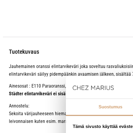
Tuotekuvaus
Jauhemainen oranssi elintarvikeväri joka soveltuu rasvaliukoisiin 
elintarvikeväri säilyy pidempäänkin avaamisen jälkeen, sisältä
Ainesosat : E110 Paraoranssi, E102 Tartratsiini.
Städter elintarvikeväri ei sisällä mitään eläinperäisiä aineita 
Annostelu:
Suostumus
Sekoita värijauheeseen hieman vettä tai alkoholia ja sekoita var
leivonnaisen kuten esim. marsipaanin tai sokerikuorrutteen pinnal
Tämä sivusto käyttää eväste