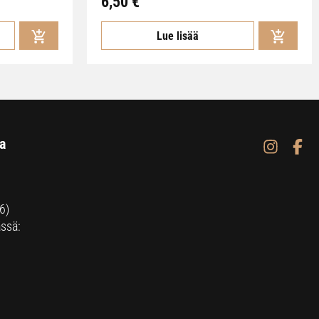
6,50
€
Lue lisää
a
6)
ssä: