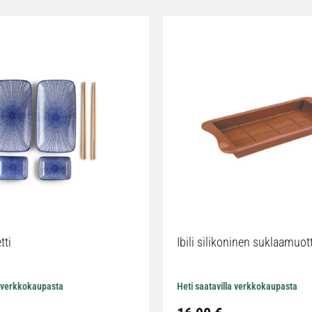
tti
Ibili silikoninen suklaamuot
a verkkokaupasta
Heti saatavilla verkkokaupasta