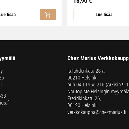
16,90
€
Lue lisää
Lue lisää
yymälä
Chez Marius Verkkokaupp
Oy
Itälahdenkatu 23 a,
26
00210 Helsinki
i
puh
040 1955 215
(Arkisin 9-1
Noutopiste Helsingin myymälä
638
Fredrikinkatu 26,
us.fi
00120 Helsinki
verkkokauppa@chezmarius.fi