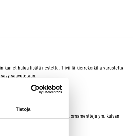
kun et halua lisätä nestettä. Tiiviillä kierrekorkilla varustettu
u sävy saavutetaan.
at valmistettu ilman gluteenia.
Tietoja
n alkoholia, niin voit maalata kuvia, ornamentteja ym. kuivan