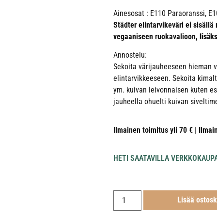
Ainesosat : E110 Paraoranssi, E10
Städter elintarvikeväri ei sisäll
vegaaniseen ruokavalioon,
lisäk
Annostelu:
Sekoita värijauheeseen hieman ve
elintarvikkeeseen. Sekoita kimalt
ym. kuivan leivonnaisen kuten esi
jauheella ohuelti kuivan siveltim
Ilmainen toimitus yli 70 € | Ilmai
HETI SAATAVILLA VERKKOKAUP
Lisää ostosk