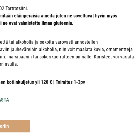
2 Tartratsiini.
ä mitään eläinperäisiä aineita joten ne soveltuvat hyvin myös
si ne ovat valmistettu ilman gluteenia.
ttä tai alkoholia ja sekoita varovasti annostellen
aviin jauheväreihin alkoholia, niin voit maalata kuvia, ornamentteja
m. marsipaanin tai sokerikuorrutteen pinnalle. Koristeet voi värjätä
en avulla.
nen kotiinkuljetus yli 120 € | Toimitus 1-3pv
ASTA
oriin