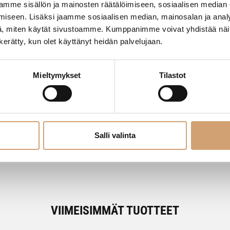
mme sisällön ja mainosten räätälöimiseen, sosiaalisen median
iseen. Lisäksi jaamme sosiaalisen median, mainosalan ja analy
, miten käytät sivustoamme. Kumppanimme voivat yhdistää näitä t
n kerätty, kun olet käyttänyt heidän palvelujaan.
- Tuotteesta ei ole vielä arvosteluja -
Mieltymykset
Tilastot
Salli valinta
VIIMEISIMMÄT TUOTTEET