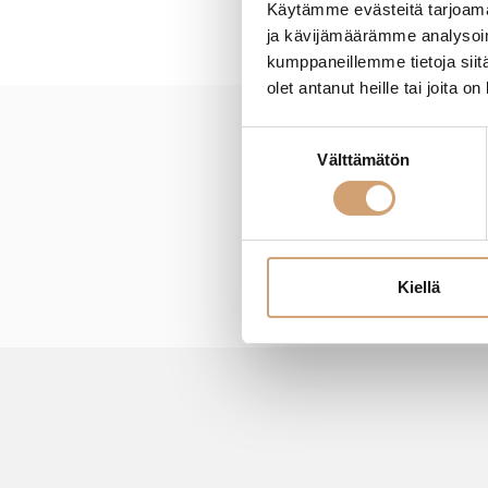
Käytämme evästeitä tarjoama
ja kävijämäärämme analysoim
kumppaneillemme tietoja siitä
olet antanut heille tai joita o
Suostumuksen
New content loaded
Välttämätön
valinta
Kiellä