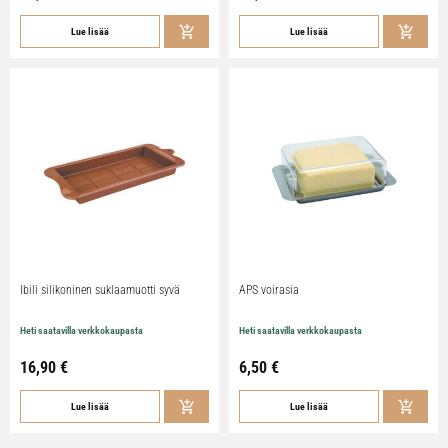
Lue lisää
Lue lisää
Ibili silikoninen suklaamuotti syvä
APS voirasia
Heti saatavilla verkkokaupasta
Heti saatavilla verkkokaupasta
16,90
€
6,50
€
Lue lisää
Lue lisää