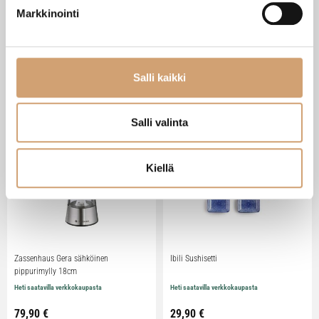
Markkinointi
VIIMEISIMMÄT TUOTTEET
Salli kaikki
Salli valinta
Kiellä
Zassenhaus Gera sähköinen
Ibili Sushisetti
pippurimylly 18cm
Heti saatavilla verkkokaupasta
Heti saatavilla verkkokaupasta
79,90
€
29,90
€