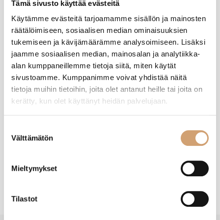
Tämä sivusto käyttää evästeitä
A
Käytämme evästeitä tarjoamamme sisällön ja mainosten
räätälöimiseen, sosiaalisen median ominaisuuksien
Varmistettu ostaja
tukemiseen ja kävijämäärämme analysoimiseen. Lisäksi
Anonyymi
jaamme sosiaalisen median, mainosalan ja analytiikka-
Helsinki, FI
alan kumppaneillemme tietoja siitä, miten käytät
sivustoamme. Kumppanimme voivat yhdistää näitä
tietoja muihin tietoihin, joita olet antanut heille tai joita on
Städter piparkakkumuotti, lepakko
kerätty, kun olet käyttänyt heidän palvelujaan.
Arvostelija ei jättänyt kommenttia
Oliko tämä arvostelu hyödyllinen?
Kyllä
Ilmoita
Jaa
Suostumuksen
9 kuukautta sitten
Välttämätön
valinta
Mieltymykset
Tilastot