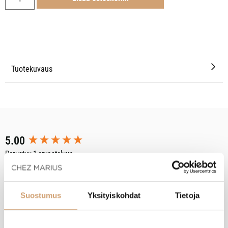
Tuotekuvaus
New content loaded
5.00
Perustuu 1 arvosteluun
Tuotearvostelut
Suostumus
Yksityiskohdat
Tietoja