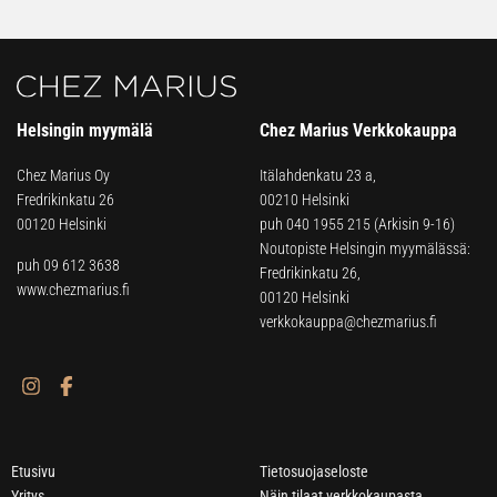
Helsingin myymälä
Chez Marius Verkkokauppa
Chez Marius Oy
Itälahdenkatu 23 a,
Fredrikinkatu 26
00210 Helsinki
00120 Helsinki
puh
040 1955 215
(Arkisin 9-16)
Noutopiste Helsingin myymälässä:
puh 09 612 3638
Fredrikinkatu 26,
www.chezmarius.fi
00120 Helsinki
verkkokauppa@chezmarius.fi
Etusivu
Tietosuojaseloste
Yritys
Näin tilaat verkkokaupasta