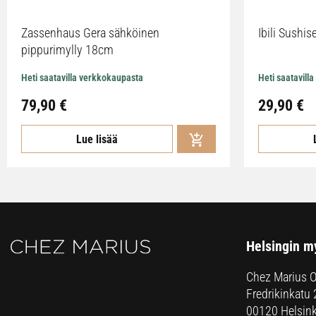
Zassenhaus Gera sähköinen
Ibili Sushise
pippurimylly 18cm
Heti saatavilla verkkokaupasta
Heti saatavill
79,90
€
29,90
€
Lue lisää
Helsingin m
Chez Marius 
Fredrikinkatu 
00120 Helsink