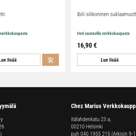
tti
Ibili silikoninen suklaamuot
a verkkokaupasta
Heti saatavilla verkkokaupasta
16,90
€
Lue lisää
Lue lisää
yymälä
Chez Marius Verkkokaupp
Oy
Itälahdenkatu 23 a,
26
00210 Helsinki
i
puh
040 1955 215
(Arkisin 9-1