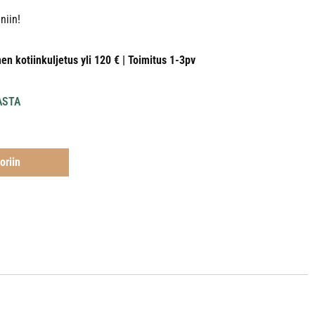
niin!
nen kotiinkuljetus yli 120 € | Toimitus 1-3pv
ASTA
oriin