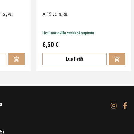
ti syvä
APS voirasia
Heti saatavilla verkkokaupasta
6,50
€
Lue lisää
a
6)