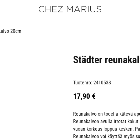
kalvo 20cm
Städter reunaka
Tuotenro: 241053S
17,90
€
Reunakalvo on todella kätevä apu
Reunakalvon avulla irrotat kakut 
vuoan korkeus loppuu kesken. Pa
Reunakalvoa voi käyttää myös su