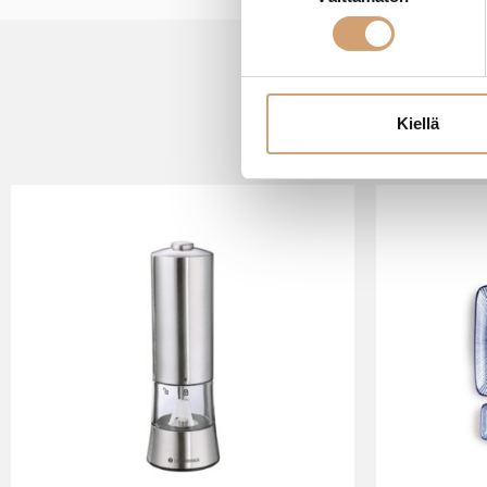
valinta
Kiellä