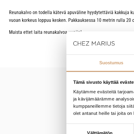
Reunakalvo on todella kätevä apuväline hyydytettäviä kakkuja kut
vuoan korkeus loppuu kesken. Pakkauksessa 10 metrin rulla 20 
Muista ettet laita reunakalvoa uuniin!
Suostumus
Tämä sivusto käyttää eväste
New content loaded
Käytämme evästeitä tarjoama
ja kävijämäärämme analysoim
kumppaneillemme tietoja siitä
olet antanut heille tai joita o
Suostumuksen
Välttämätön