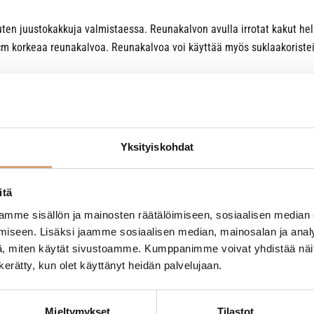
en juustokakkuja valmistaessa. Reunakalvon avulla irrotat kakut helpo
cm korkeaa reunakalvoa. Reunakalvoa voi käyttää myös suklaakoriste
Yksityiskohdat
itä
- Tuotteesta ei ole vielä arvosteluja -
mme sisällön ja mainosten räätälöimiseen, sosiaalisen median
iseen. Lisäksi jaamme sosiaalisen median, mainosalan ja analy
, miten käytät sivustoamme. Kumppanimme voivat yhdistää näitä t
n kerätty, kun olet käyttänyt heidän palvelujaan.
Mieltymykset
Tilastot