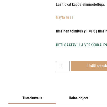
Lasit ovat kappalehinnoiteltuja.
Näytä lisää
Ilmainen toimitus yli 70 € | Ilmai
HETI SAATAVILLA VERKKOKAUP
Lisää ostosk
Tuotekuvaus
Hoito-ohjeet