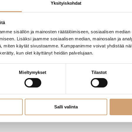
Yksityiskohdat
itä
mme sisällön ja mainosten räätälöimiseen, sosiaalisen median
iseen. Lisäksi jaamme sosiaalisen median, mainosalan ja analy
, miten käytät sivustoamme. Kumppanimme voivat yhdistää näitä t
n kerätty, kun olet käyttänyt heidän palvelujaan.
uviinilasi 23cl
Mieltymykset
Tilastot
moita
Jaa
Salli valinta