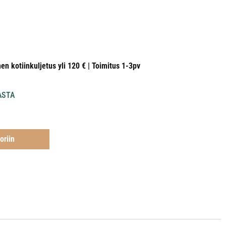
nen kotiinkuljetus yli 120 € | Toimitus 1-3pv
ASTA
oriin