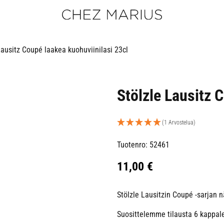
Lausitz Coupé laakea kuohuviinilasi 23cl
Stölzle Lausitz 
(1 Arvostelua)
Tuotenro: 52461
11,00
€
Stölzle Lausitzin Coupé -sarjan n
Suosittelemme tilausta 6 kappal