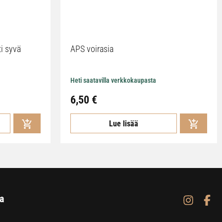
ti syvä
APS voirasia
Heti saatavilla verkkokaupasta
6,50
€
Lue lisää
a