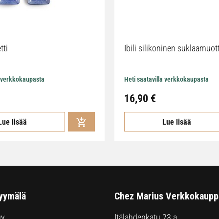
tti
Ibili silikoninen suklaamuot
a verkkokaupasta
Heti saatavilla verkkokaupasta
16,90
€
Lue lisää
Lue lisää
yymälä
Chez Marius Verkkokaupp
Oy
Itälahdenkatu 23 a,