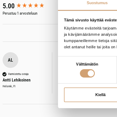
Suostumus
New content loaded
5.00
Perustuu 1 arvosteluun
Tämä sivusto käyttää eväste
Käytämme evästeitä tarjoama
ja kävijämäärämme analysoim
kumppaneillemme tietoja siitä
olet antanut heille tai joita o
Suostumuksen
AL
Stölzle Lausitz Coupé laakea kuoh
Välttämätön
valinta
Arvostelija ei jättänyt kommenttia
Varmistettu ostaja
Antti Lehikoinen
Oliko tämä arvostelu hyödyllinen?
Kyllä
Il
Helsinki, FI
Kiellä