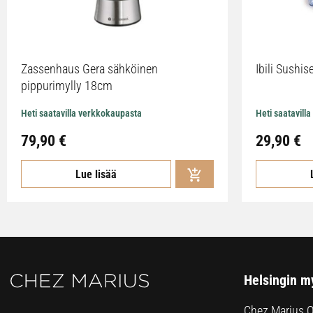
Zassenhaus Gera sähköinen
Ibili Sushise
pippurimylly 18cm
Heti saatavilla verkkokaupasta
Heti saatavill
79,90
€
29,90
€
Lue lisää
Helsingin m
Chez Marius 