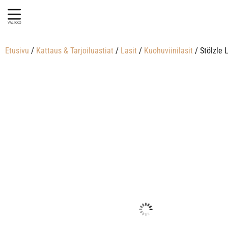
VALIKKO
Etusivu
/
Kattaus & Tarjoiluastiat
/
Lasit
/
Kuohuviinilasit
/ Stölzle 