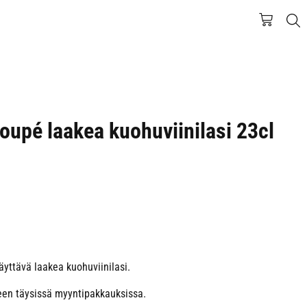
Coupé laakea kuohuviinilasi 23cl
äyttävä laakea kuohuviinilasi.
een täysissä myyntipakkauksissa.