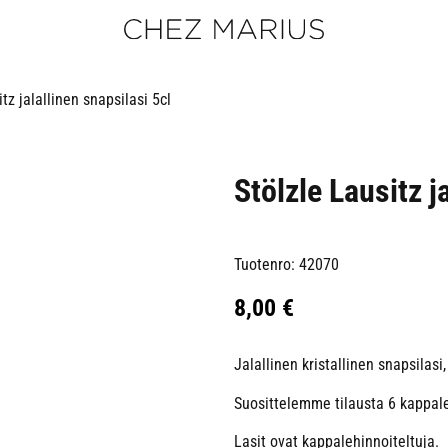
tz jalallinen snapsilasi 5cl
Stölzle Lausitz j
Tuotenro: 42070
8,00
€
Jalallinen kristallinen snapsilasi
Suosittelemme tilausta 6 kappal
Lasit ovat kappalehinnoiteltuja.