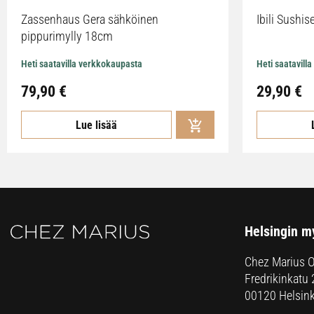
Zassenhaus Gera sähköinen
Ibili Sushise
pippurimylly 18cm
Heti saatavilla verkkokaupasta
Heti saatavill
79,90
€
29,90
€
Lue lisää
Helsingin m
Chez Marius 
Fredrikinkatu 
00120 Helsink