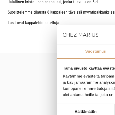
Jalallinen kristallinen snapsilasi, jonka tilavuus on 5 cl.
Suosittelemme tilausta 6 kappaleen täysissä myyntipakkauksiss
Lasit ovat kappalehinnoiteltuja.
Suostumus
Tämä sivusto käyttää eväste
New content loaded
Käytämme evästeitä tarjoama
ja kävijämäärämme analysoim
kumppaneillemme tietoja siitä
olet antanut heille tai joita o
Suostumuksen
Välttämätön
valinta