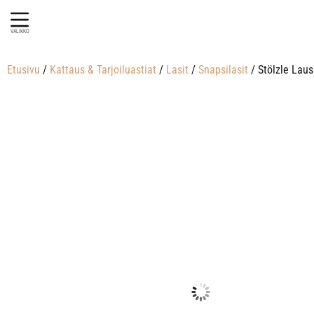
VALIKKO
Etusivu
/
Kattaus & Tarjoiluastiat
/
Lasit
/
Snapsilasit
/ Stölzle Lausi