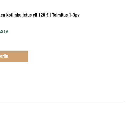
nen kotiinkuljetus yli 120 € | Toimitus 1-3pv
ASTA
oriin