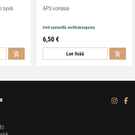
ti syvä
APS voirasia
Heti saatavilla verkkokaupasta
6,50
€
Lue lisää
a
6)
ssä: