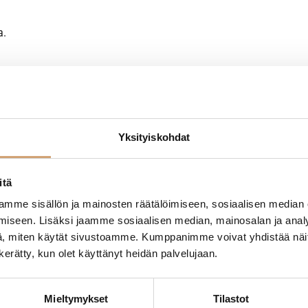
a.
Yksityiskohdat
itä
- Tuotteesta ei ole vielä arvosteluja -
mme sisällön ja mainosten räätälöimiseen, sosiaalisen median
iseen. Lisäksi jaamme sosiaalisen median, mainosalan ja analy
, miten käytät sivustoamme. Kumppanimme voivat yhdistää näitä t
n kerätty, kun olet käyttänyt heidän palvelujaan.
Mieltymykset
Tilastot