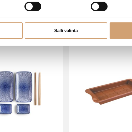
VIIMEISIMMÄT TUOTTEET
Salli valinta