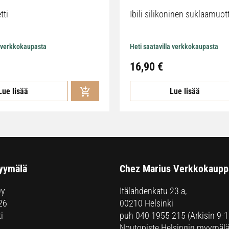
tti
Ibili silikoninen suklaamuot
a verkkokaupasta
Heti saatavilla verkkokaupasta
16,90
€
Lue lisää
Lue lisää
yymälä
Chez Marius Verkkokaupp
Oy
Itälahdenkatu 23 a,
26
00210 Helsinki
i
puh
040 1955 215
(Arkisin 9-1
Noutopiste Helsingin myymälä