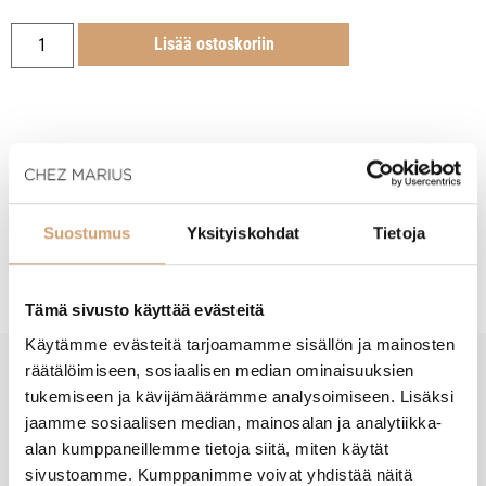
Lisää ostoskoriin
Tuotekuvaus
Suostumus
Yksityiskohdat
Tietoja
Hoito-ohjeet
Tämä sivusto käyttää evästeitä
Käytämme evästeitä tarjoamamme sisällön ja mainosten
räätälöimiseen, sosiaalisen median ominaisuuksien
tukemiseen ja kävijämäärämme analysoimiseen. Lisäksi
New content loaded
- Tuotteesta ei ole vielä arvosteluja -
jaamme sosiaalisen median, mainosalan ja analytiikka-
alan kumppaneillemme tietoja siitä, miten käytät
sivustoamme. Kumppanimme voivat yhdistää näitä