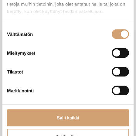
tietoja muihin tietoihin, joita olet antanut heille tai joita on
kerätty, kun olet käyttänyt heidän palvelujaan.
Suostumuksen
Välttämätön
valinta
Mieltymykset
VIIMEISIMMÄT TUOTTEET
Tilastot
Markkinointi
Salli kaikki