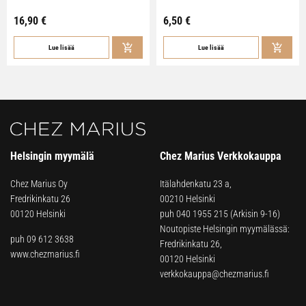
16,90
€
6,50
€
Lue lisää
Lue lisää
Helsingin myymälä
Chez Marius Verkkokauppa
Chez Marius Oy
Itälahdenkatu 23 a,
Fredrikinkatu 26
00210 Helsinki
00120 Helsinki
puh
040 1955 215
(Arkisin 9-16)
Noutopiste Helsingin myymälässä:
puh 09 612 3638
Fredrikinkatu 26,
www.chezmarius.fi
00120 Helsinki
verkkokauppa@chezmarius.fi