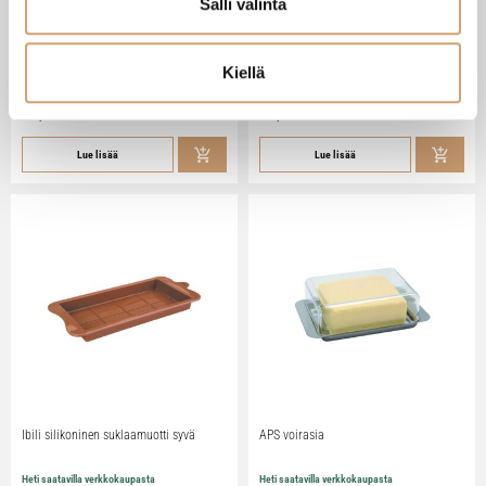
Salli valinta
Zassenhaus Gera sähköinen
Ibili Sushisetti
pippurimylly 18cm
Kiellä
Heti saatavilla verkkokaupasta
Heti saatavilla verkkokaupasta
79,90
€
29,90
€
Lue lisää
Lue lisää
Ibili silikoninen suklaamuotti syvä
APS voirasia
Heti saatavilla verkkokaupasta
Heti saatavilla verkkokaupasta