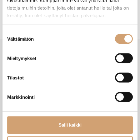
sivustoamme. Kumppanimme voivat yhdistää näitä
tietoja muihin tietoihin, joita olet antanut heille tai joita on
kerätty, kun olet käyttänyt heidän palvelujaan.
Suostumuksen
Välttämätön
valinta
Mieltymykset
VIIMEISIMMÄT TUOTTEET
Tilastot
Markkinointi
Salli kaikki