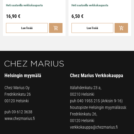
Heti saatavilla verkkokaupasta
Heti saatavilla verkkokaupasta
16,90
€
6,50
€
Lue lisää
Lue lisää
Helsingin myymälä
Chez Marius Verkkokauppa
Chez Marius Oy
Itälahdenkatu 23 a,
Fredrikinkatu 26
00210 Helsinki
00120 Helsinki
puh
040 1955 215
(Arkisin 9-16)
Noutopiste Helsingin myymälässä:
puh 09 612 3638
Fredrikinkatu 26,
www.chezmarius.fi
00120 Helsinki
verkkokauppa@chezmarius.fi