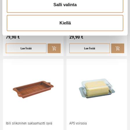
Salli valinta
Zassenhaus Gera sähköinen
Ibili Sushisetti
pippurimylly 18cm
Kiellä
Heti saatavilla verkkokaupasta
Heti saatavilla verkkokaupasta
79,90
€
29,90
€
Lue lisää
Lue lisää
Ibili silikoninen suklaamuotti syvä
APS voirasia