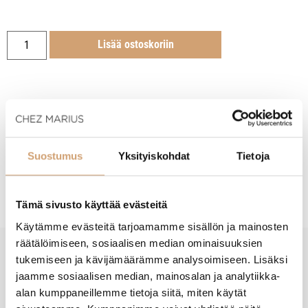
Lisää ostoskoriin
Tuotekuvaus
Suostumus
Yksityiskohdat
Tietoja
Hoito-ohjeet
Tämä sivusto käyttää evästeitä
Käytämme evästeitä tarjoamamme sisällön ja mainosten
räätälöimiseen, sosiaalisen median ominaisuuksien
tukemiseen ja kävijämäärämme analysoimiseen. Lisäksi
New content loaded
- Tuotteesta ei ole vielä arvosteluja -
jaamme sosiaalisen median, mainosalan ja analytiikka-
alan kumppaneillemme tietoja siitä, miten käytät