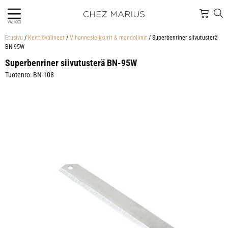
VALIKKO
Etusivu
/
Keittiövälineet
/
Vihannesleikkurit & mandoliinit
/ Superbenriner siivutusterä
BN-95W
Superbenriner siivutusterä BN-95W
Tuotenro: BN-108