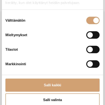
kerätty, kun olet käyttänyt heidän palvelujaan.
Suostumuksen
Välttämätön
valinta
VIIMEISIMMÄT TUOTTEET
Mieltymykset
Tilastot
Markkinointi
Salli kaikki
Zassenhaus Gera sähköinen
Ibili Sushisetti
Salli valinta
pippurimylly 18cm