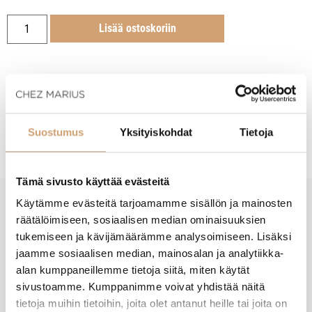
Lisää ostoskoriin
Tuotekuvaus
Suostumus
Yksityiskohdat
Tietoja
Tämä sivusto käyttää evästeitä
Käytämme evästeitä tarjoamamme sisällön ja mainosten
New content loaded
räätälöimiseen, sosiaalisen median ominaisuuksien
- Tuotteesta ei ole vielä arvosteluja -
tukemiseen ja kävijämäärämme analysoimiseen. Lisäksi
jaamme sosiaalisen median, mainosalan ja analytiikka-
alan kumppaneillemme tietoja siitä, miten käytät
sivustoamme. Kumppanimme voivat yhdistää näitä
tietoja muihin tietoihin, joita olet antanut heille tai joita on