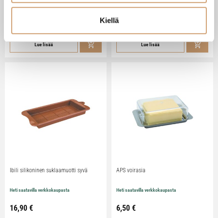
Heti saatavilla verkkokaupasta
Heti saatavilla verkkokaupasta
Kiellä
79,90
€
29,90
€
Lue lisää
Lue lisää
Ibili silikoninen suklaamuotti syvä
APS voirasia
Heti saatavilla verkkokaupasta
Heti saatavilla verkkokaupasta
16,90
€
6,50
€