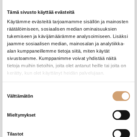
Tämä sivusto käyttää evästeitä
Käytämme evästeitä tarjoamamme sisällön ja mainosten
räätälöimiseen, sosiaalisen median ominaisuuksien
TM
tukemiseen ja kävijämäärämme analysoimiseen. Lisäksi
jaamme sosiaalisen median, mainosalan ja analytiikka-
Varmistettu ostaja
alan kumppaneillemme tietoja siitä, miten käytät
Timo Muttonen
sivustoamme. Kumppanimme voivat yhdistää näitä
Helsinki, FI
tietoja muihin tietoihin, joita olet antanut heille tai joita on
kerätty, kun olet käyttänyt heidän palvelujaan.
Tellier teräksinen taikinalasta
Suostumuksen
Arvostelija ei jättänyt kommenttia
Välttämätön
valinta
Oliko tämä arvostelu hyödyllinen?
Kyllä
Ilmoita
Jaa
6 kuukautta sitten
Mieltymykset
Tilastot