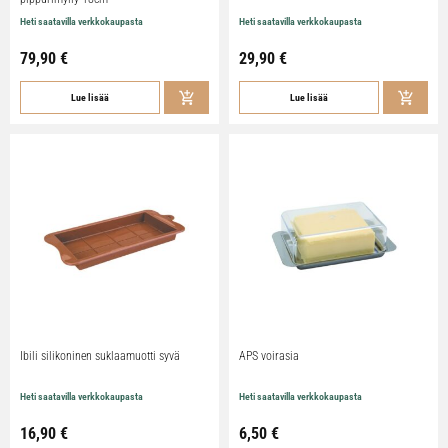
Heti saatavilla verkkokaupasta
Heti saatavilla verkkokaupasta
79,90
€
29,90
€
Lue lisää
Lue lisää
Ibili silikoninen suklaamuotti syvä
APS voirasia
Heti saatavilla verkkokaupasta
Heti saatavilla verkkokaupasta
16,90
€
6,50
€