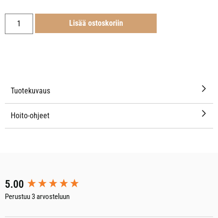
Lisää ostoskoriin
Tuotekuvaus
Hoito-ohjeet
New content loaded
5.00
Perustuu 3 arvosteluun