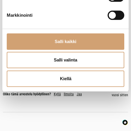
EN
Markkinointi
Varmistettu ostaja
Eemil Naumanen
Helsinki, FI
Salli kaikki
Salli valinta
Tellier teräksinen taikinalasta
Jokaisen koti leipurin tarvittava väline

Ja kokkamisessa pienten asioiden leikkuun jälkeen siirtäminen 
Kiellä
tehokkaasti sotkematta paikkoja 5/5
Oliko tämä arvostelu hyödyllinen?
Kyllä
Ilmoita
Jaa
vuosi sitten