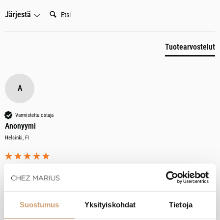
Etsi:
Järjestä
Tuotearvostelut
A
Varmistettu ostaja
Anonyymi
Helsinki, FI
Tellier teräksinen taikinalasta
Arvostelija ei jättänyt kommenttia
Suostumus
Yksityiskohdat
Tietoja
Oliko tämä arvostelu hyödyllinen?
Kyllä
Ilmoita
Jaa
4 kuukautta sitten