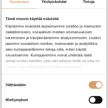
Suostumus
Yksityiskohdat
Tietoja
Tuotearvostelut
Tämä sivusto käyttää evästeitä
Käytämme evästeitä tarjoamamme sisällön ja mainosten
räätälöimiseen, sosiaalisen median ominaisuuksien
A
tukemiseen ja kävijämäärämme analysoimiseen. Lisäksi
jaamme sosiaalisen median, mainosalan ja analytiikka-
alan kumppaneillemme tietoja siitä, miten käytät
Varmistettu ostaja
sivustoamme. Kumppanimme voivat yhdistää näitä
Anonyymi
tietoja muihin tietoihin, joita olet antanut heille tai joita on
Pohjois-Tapiola, FI
kerätty, kun olet käyttänyt heidän palvelujaan.
Tellier tinattu uppomunarauta
Suostumuksen
Välttämätön
Arvostelija ei jättänyt kommenttia
valinta
Oliko tämä arvostelu hyödyllinen?
Kyllä
Ilmoita
Jaa
vuosi sitten
Mieltymykset