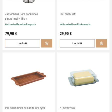
Zassenhaus Gera sähköinen
Ibili Sushisetti
pippurimylly 18cm
Heti saatavilla verkkokaupasta
Heti saatavilla verkkokaupasta
79,90
€
29,90
€
Lue lisää
Lue lisää
Ibili silikoninen suklaamuotti syvä
APS voirasia