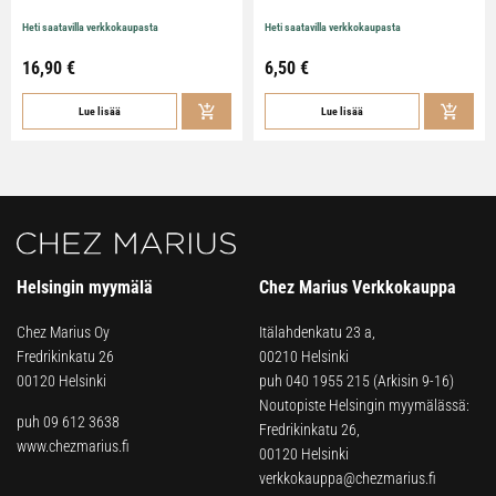
Heti saatavilla verkkokaupasta
Heti saatavilla verkkokaupasta
16,90
€
6,50
€
Lue lisää
Lue lisää
Helsingin myymälä
Chez Marius Verkkokauppa
Chez Marius Oy
Itälahdenkatu 23 a,
Fredrikinkatu 26
00210 Helsinki
00120 Helsinki
puh
040 1955 215
(Arkisin 9-16)
Noutopiste Helsingin myymälässä:
puh 09 612 3638
Fredrikinkatu 26,
www.chezmarius.fi
00120 Helsinki
verkkokauppa@chezmarius.fi